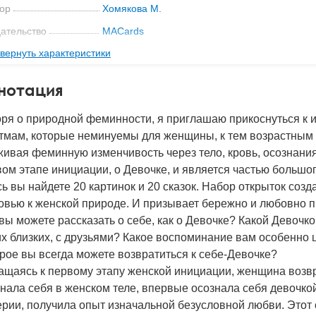
ор
Хомякова М.
ательство
MACards
вернуть характеристики
мат книги
135x94x10 мм
с
0.081 кг
нотация
 обложки
Картонная папка
ря о природной феминности, я приглашаю прикоснуться к и
2024
тмам, которые неминуемы для женщины, к тем возрастным э
BN
978-5-6050396-4-8
ивая феминную изменчивость через тело, кровь, осознания
д
52011
ом этапе инициации, о Девочке, и является частью больш
ь вы найдете 20 картинок и 20 сказок. Набор открыток созд
вью к женской природе. И призывает бережно и любовно пр
вы можете рассказать о себе, как о Девочке? Какой Девочко
х близких, с друзьями? Какое воспоминание вам особенно 
рое вы всегда можете возвратиться к себе-Девочке?
щаясь к первому этапу женской инициации, женщина возвр
нала себя в женском теле, впервые осознала себя девочко
рии, получила опыт изначальной безусловной любви. Этот 