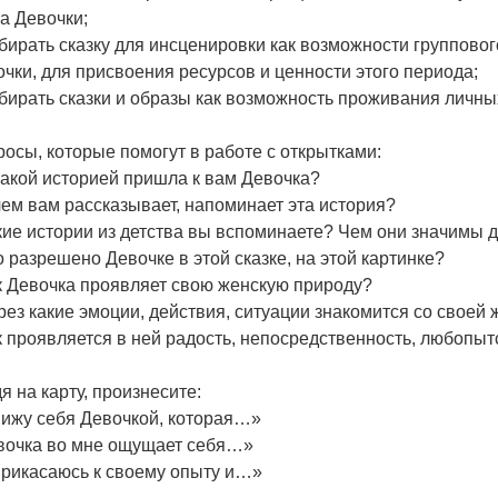
а Девочки;
бирать сказку для инсценировки как возможности группово
чки, для присвоения ресурсов и ценности этого периода;
бирать сказки и образы как возможность проживания личн
осы, которые помогут в работе с открытками:
какой историей пришла к вам Девочка?
чем вам рассказывает, напоминает эта история?
кие истории из детства вы вспоминаете? Чем они значимы 
о разрешено Девочке в этой сказке, на этой картинке?
к Девочка проявляет свою женскую природу?
рез какие эмоции, действия, ситуации знакомится со своей
к проявляется в ней радость, непосредственность, любопыт
я на карту, произнесите:
вижу себя Девочкой, которая…»
вочка во мне ощущает себя…»
прикасаюсь к своему опыту и…»