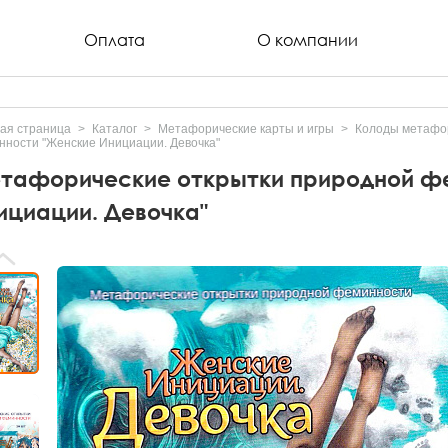
Оплата
О компании
ая страница
Каталог
Метафорические карты и игры
Колоды метафор
ности "Женские Инициации. Девочка"
тафорические открытки природной ф
ициации. Девочка"