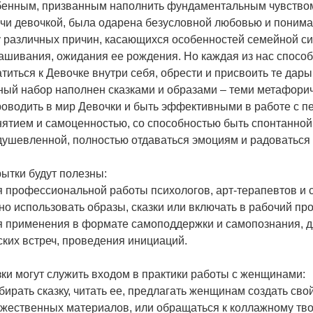
бенным, призванным наполнить фундаментальным чувством
чи девочкой, была одарена безусловной любовью и понима
 различных причин, касающихся особенностей семейной сис
шивания, ожидания ее рождения. Но каждая из нас способн
титься к Девочке внутри себя, обрести и присвоить те дары
ный набор наполнен сказками и образами – теми метафори
роводить в мир Девочки и быть эффективными в работе с п
нятием и самоценностью, со способностью быть спонтанной
душевленной, полностью отдаваться эмоциям и радоваться 
ытки будут полезны:
я профессиональной работы психологов, арт-терапевтов и
о использовать образы, сказки или включать в рабочий про
я применения в формате самоподдержки и самопознания, дл
ких встреч, проведения инициаций.
ки могут служить входом в практики работы с женщинами:
бирать сказку, читать ее, предлагать женщинам создать св
жественных материалов, или обращаться к коллажному тво