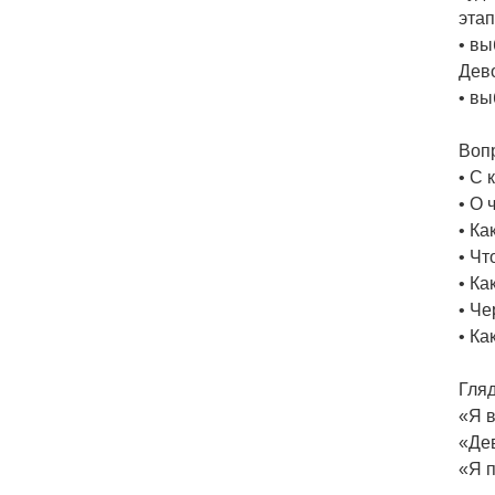
этап
• вы
Дево
• вы
Вопр
• С 
• О 
• Ка
• Чт
• Ка
• Че
• Ка
Гляд
«Я 
«Де
«Я 