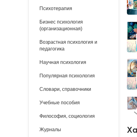
букинист
Психотерапия
Расстройства пищевого
Песочная терапия
Психология труда и
поведения
Психология развития
эргономика
Бизнес психология
Психодрама
(организационная)
Тревожные расстройства,
Социальная и
Психофизиология
панические атаки
организационная психология
Сказкотерапия
Возрастная психология и
Социальная психология
педагогика
Учебная литература
Другие направления
психотерапии
Научная психология
Классический и юнгианский
психоанализ
Классический, эриксоновский
Популярная психология
гипноз и НЛП
Словари, справочники
НЛП
Учебные пособия
Философия, социология
Ха
Журналы