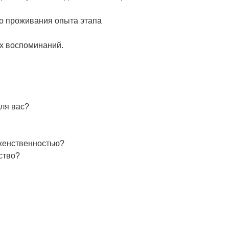
го проживания опыта этапа
ых воспоминаний.
для вас?
 женственностью?
ство?