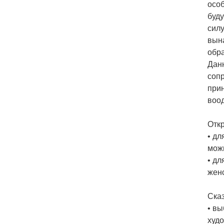
осо
буду
силу
вына
обра
Дан
соп
при
воо
Откр
• дл
можн
• дл
женс
Сказ
• вы
худо