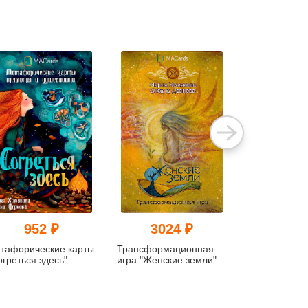
952 ₽
3024 ₽
144
тафорические карты
Трансформационная
Метафориче
огреться здесь"
игра "Женские земли"
ассоциативн
«Кнуты и пря
Метафора же
отношениях»