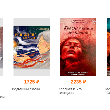
1725 ₽
2235 ₽
Ведьмины сказки
Красная книга
Ме
я
женщины
"С
вои