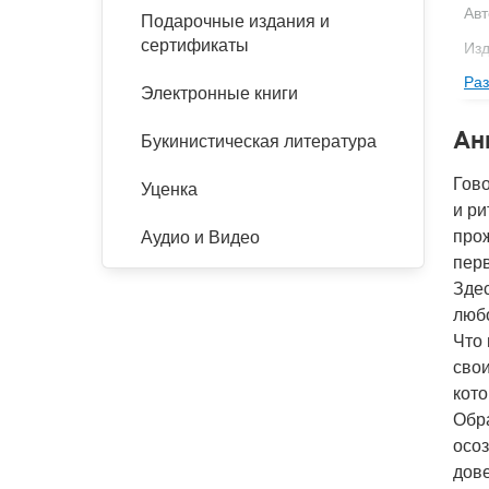
Авт
Подарочные издания и
сертификаты
Изд
Раз
Фор
Электронные книги
Ве
Ан
Букинистическая литература
Тип
Гово
Год
Уценка
и ри
IS
прож
Аудио и Видео
Ко
перв
Здес
любо
Что 
свои
кото
Обра
осоз
дове