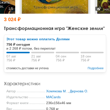
Тревожные расстройства, панические атаки
Психодрама
Психология труда и эргономика
Социальная и организационная психология
1
/
5
Сказкотерапия
Психофизиология
Учебная литература
3 024 ₽
Другие направления психотерапии
Социальная психология
Классический и юнгианский психоанализ
Трансформационная игра "Женские земли"
Классический, эриксоновский гипноз и НЛП
Этот товар можно оплатить Долями
756 ₽ сегодня
НЛП
и 2 268 ₽ потом, без переплат
07 авг
21 авг
04 сен
18 сен
756 ₽
756 ₽
756 ₽
756 ₽
стоимость доставки не учтена
Подробнее
Характеристики
Автор
Хомякова М.
,
Дернова О.
Издательство
MACards
Формат книги
236x156x46 мм
Вес
0.768 кг