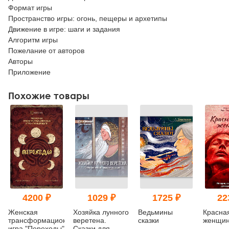
Формат игры
Пространство игры: огонь, пещеры и архетипы
Движение в игре: шаги и задания
Алгоритм игры
Пожелание от авторов
Авторы
Приложение
Похожие товары
4200 ₽
1029 ₽
1725 ₽
22
Женская
Хозяйка лунного
Ведьмины
Красная
трансформационная
веретена.
сказки
женщи
игра "Переходы"
Сказки для