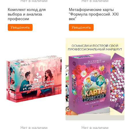
Нет в наличии
Нет в наличии
Тревожные расстройства, панические атаки
Психодрама
Психология труда и эргономика
Социальная и организационная психология
Комплект колод для
Метафорические карты
выбора и анализа
"Формула профессий. XXI
Сказкотерапия
Психофизиология
Учебная литература
профессии
век"
Уведомить
Уведомить
Другие направления психотерапии
Социальная психология
Классический и юнгианский психоанализ
Классический, эриксоновский гипноз и НЛП
НЛП
Нет в наличии
Нет в наличии