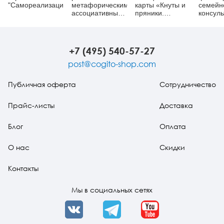
"Самореализация"
метафорическими
карты «Кнуты и
семейн
ассоциативными
пряники.
консуль
картами
Метафора
Практи
жестокости в
руковод
отношениях»
преодо
семейн
+7 (495) 540-57-27
кризис
post@cogito-shop.com
Публичная оферта
Сотрудничество
Прайс-листы
Доставка
Блог
Оплата
О нас
Скидки
Контакты
Мы в социальных сетях
VK
Telegram
YouTube