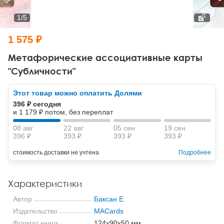
Тревожные расстройства, панические атаки
Психодрама
Психология труда и эргономика
Социальная и организационная психология
1
/
5
Сказкотерапия
Психофизиология
Учебная литература
1 575 ₽
Другие направления психотерапии
Социальная психология
Классический и юнгианский психоанализ
Метафорические ассоциативные карты
"Субличности"
Классический, эриксоновский гипноз и НЛП
Этот товар можно оплатить Долями
НЛП
396 ₽ сегодня
и 1 179 ₽ потом, без переплат
08 авг
22 авг
05 сен
19 сен
396 ₽
393 ₽
393 ₽
393 ₽
стоимость доставки не учтена
Подробнее
Характеристики
Автор
Баксан Е.
Издательство
MACards
Формат книги
124x90x50 мм