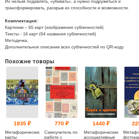
Их нельзя подавлять, «убивать», а нужно подружиться и
трансформировать, раскрыв их способности и возможности.
Комплектация:
Картинки – 65 карт (изображения субличностей)
Тексты - 16 карт (64 названия субличностей)
Методичка,
Дополнительное описание всех субличностей по QR-коду.
Похожие товары
1935 ₽
770 ₽
1440 ₽
22
Метафорические
Самоучитель по
Метафорические
Метафо
карты
работе с
ассоциативные
фотока