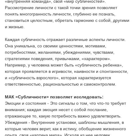
«внутренняя команда», свой «мир субличностей».
Рассмотрение личности с такой точки зрения позволяет
понять многогранность личности, глубинно ее познать,
становиться целостным, обретать гармонию с собой, другими
и жизнью.
Каждая субличность отражает различные аспекты личности.
Она уникальна, со своими ценностями, мотивами,
потребностями, желаниями, убеждениями, чувствами,
стратегиями поведения, привычками, «характером».
Например, у человека может быть «субличность ребенка»,
которая проявляется в игривости, наивности и спонтанности,
и «субличность взрослого», которая характеризуется
ответственностью, рациональностью и самоконтролем.
МАК «Субличности» позволяет исследовать:
Эмоции и состояния - Это сигналы о том, что что-то требует
внимания; каждая эмоция несет с собой послание,
отражающее то, какую потребность важно удовлетворить.
Убеждения - Внутренние установки, шаблоны мышления, в
которые человек верит, как в истину, обобщение жизненного
опыта, своя «картина мира». Исходя из нее человек