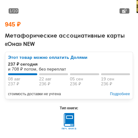
Тревожные расстройства, панические атаки
Психодрама
Психология труда и эргономика
Социальная и организационная психология
1
/
10
Сказкотерапия
Психофизиология
Учебная литература
945 ₽
Другие направления психотерапии
Социальная психология
Классический и юнгианский психоанализ
Метафорические ассоциативные карты
«Она» NEW
Классический, эриксоновский гипноз и НЛП
Этот товар можно оплатить Долями
НЛП
237 ₽ сегодня
и 708 ₽ потом, без переплат
08 авг
22 авг
05 сен
19 сен
237 ₽
236 ₽
236 ₽
236 ₽
стоимость доставки не учтена
Подробнее
Тип книги:
печ. книга