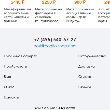
1440 ₽
2250 ₽
900 ₽
24
Метафорические
Метафорические
Метафорические
Волшеб
ассоциативные
фотокарты в
ассоциативные
ассоци
карты «Кнуты и
семейном
карты «Дети
Метафо
пряники.
консультировании.
Индиго»
карты
Метафора
Практическое
жестокости в
руководство. Как
отношениях»
преодолеть
семейные
+7 (495) 540-57-27
кризисы
post@cogito-shop.com
Публичная оферта
Сотрудничество
Прайс-листы
Доставка
Блог
Оплата
О нас
Скидки
Контакты
Мы в социальных сетях