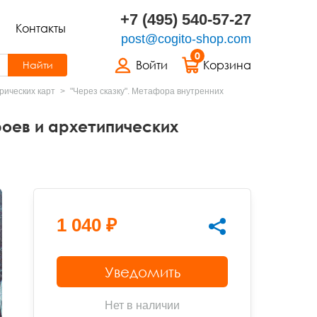
+7 (495) 540-57-27
Контакты
post@cogito-shop.com
0
Войти
Корзина
Найти
ических карт
"Через сказку". Метафора внутренних
роев и архетипических
1 040 ₽
Уведомить
Нет в наличии