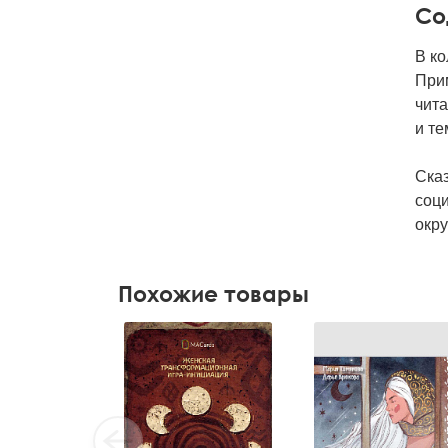
Со
В ко
При
чита
и те
Сказ
соци
окру
Похожие товары