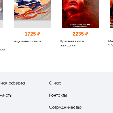
1725 ₽
2235 ₽
Ведьмины сказки
Красная книга
Ме
я
женщины
"С
вои
чная оферта
О нас
-листы
Контакты
Сотрудничество