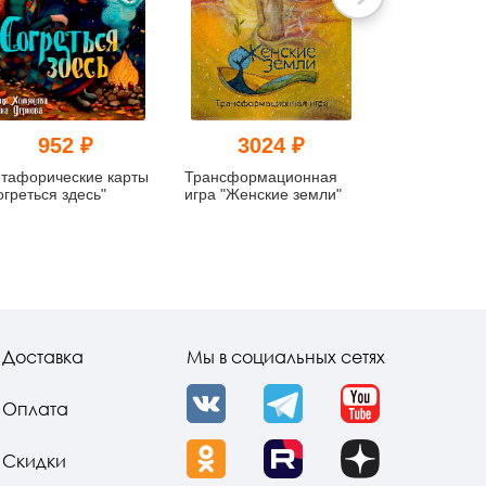
952 ₽
3024 ₽
144
тафорические карты
Трансформационная
Метафориче
огреться здесь"
игра "Женские земли"
ассоциативн
«Кнуты и пря
Метафора же
отношениях»
Доставка
Мы в социальных сетях
Оплата
VK
Telegram
YouTube
Скидки
OK
Rutube
Dzen