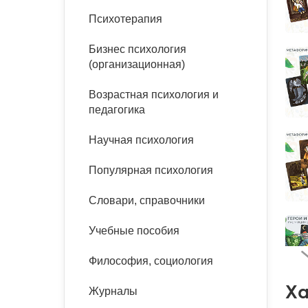
букинист
Психотерапия
Расстройства пищевого
Песочная терапия
Психология труда и
поведения
Психология развития
эргономика
Бизнес психология
Психодрама
(организационная)
Тревожные расстройства,
Социальная и
Психофизиология
панические атаки
организационная психология
Сказкотерапия
Возрастная психология и
Социальная психология
педагогика
Учебная литература
Другие направления
психотерапии
Научная психология
Классический и юнгианский
психоанализ
Классический, эриксоновский
Популярная психология
гипноз и НЛП
Словари, справочники
НЛП
Учебные пособия
Философия, социология
Ха
Журналы