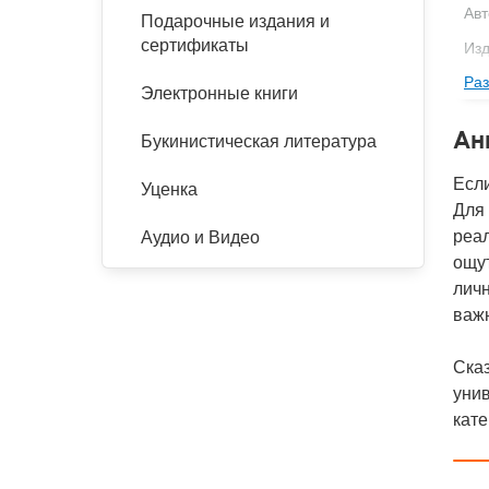
Авт
Подарочные издания и
сертификаты
Изд
Раз
Фор
Электронные книги
Ве
Ан
Букинистическая литература
Тип
Если
Кол
Уценка
Для 
Год
реал
Аудио и Видео
IS
ощут
личн
Ко
важ
Сказ
уни
кате