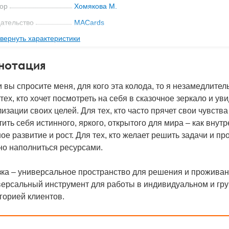
ор
Хомякова М.
ательство
MACards
вернуть характеристики
мат книги
146x101x37 мм
с
0.029 кг
нотация
 обложки
Коробка
 вы спросите меня, для кого эта колода, то я незамедлитель
-во стр
50
тех, кто хочет посмотреть на себя в сказочное зеркало и уви
2023
изации своих целей. Для тех, кто часто прячет свои чувства 
BN
978-5-6049162-9-2
ить себя истинного, яркого, открытого для мира – как внутр
ое развитие и рост. Для тех, кто желает решить задачи и пр
д
51400
но наполниться ресурсами.
ка – универсальное пространство для решения и проживан
версальный инструмент для работы в индивидуальном и гр
горией клиентов.