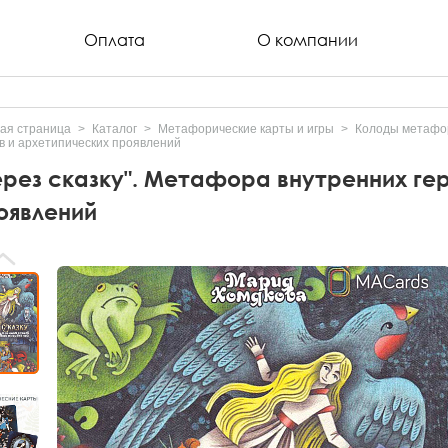
Оплата
О компании
ая страница
Каталог
Метафорические карты и игры
Колоды метафор
в и архетипических проявлений
ерез сказку". Метафора внутренних ге
оявлений