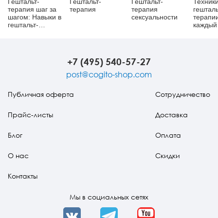
Гештальт-
Гештальт-
Гештальт-
Техник
терапия шаг за
терапия
терапия
гешталь
шагом: Навыки в
сексуальности
терапи
гештальт-
каждый
терапии
Рискни
живым
+7 (495) 540-57-27
post@cogito-shop.com
Публичная оферта
Сотрудничество
Прайс-листы
Доставка
Блог
Оплата
О нас
Скидки
Контакты
Мы в социальных сетях