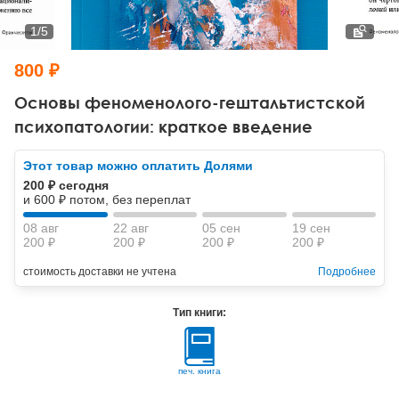
Тревожные расстройства, панические атаки
Психодрама
Психология труда и эргономика
Социальная и организационная психология
1
/
5
Сказкотерапия
Психофизиология
Учебная литература
800 ₽
Другие направления психотерапии
Социальная психология
Классический и юнгианский психоанализ
Основы феноменолого-гештальтистской
психопатологии: краткое введение
Классический, эриксоновский гипноз и НЛП
Этот товар можно оплатить Долями
НЛП
200 ₽ сегодня
и 600 ₽ потом, без переплат
08 авг
22 авг
05 сен
19 сен
200 ₽
200 ₽
200 ₽
200 ₽
стоимость доставки не учтена
Подробнее
Тип книги:
печ. книга