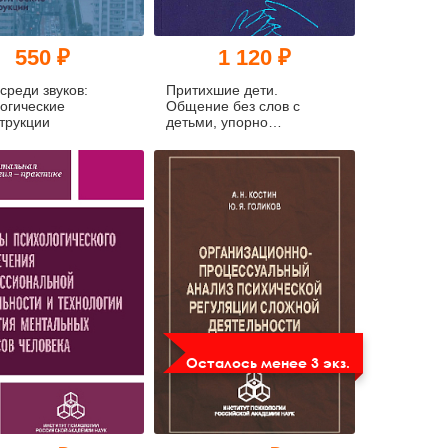
550 ₽
1 120 ₽
среди звуков:
Притихшие дети.
огические
Общение без слов с
трукции
детьми, упорно
отстраняющимися от
жизни
Осталось менее 3 экз.