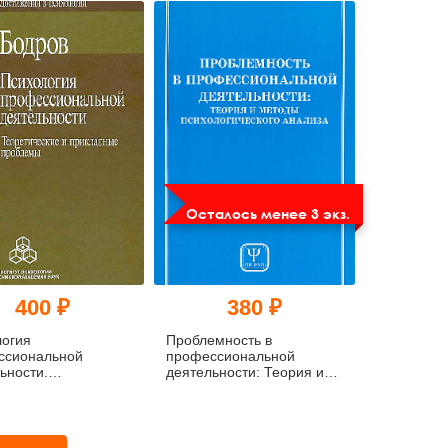
Осталось менее 3 экз.
400 ₽
380 ₽
логия
Проблемность в
ссиональной
профессиональной
ьности.
деятельности: Теория и
ические и
методы психологического
адные проблемы
анализа