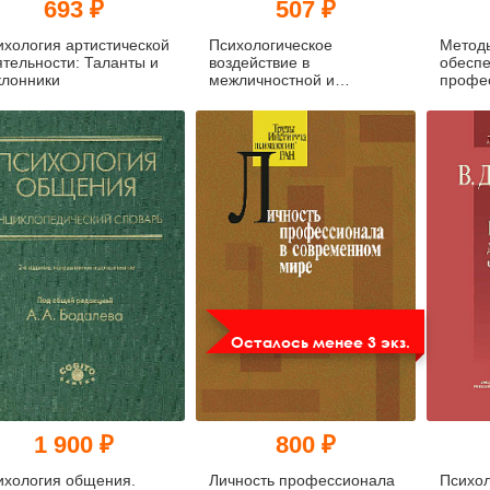
693 ₽
507 ₽
ихология артистической
Психологическое
Методы
ятельности: Таланты и
воздействие в
обесп
клонники
межличностной и
профе
массовой коммуникации
деятел
технол
ментал
челове
Осталось менее 3 экз.
1 900 ₽
800 ₽
ихология общения.
Личность профессионала
Психол