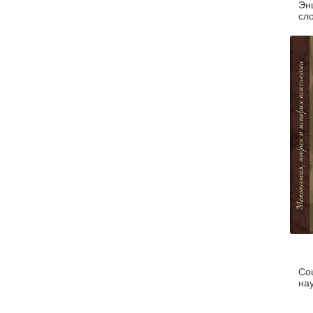
Эн
сло
Со
на