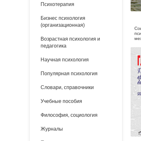
букинист
Психотерапия
Расстройства пищевого
Песочная терапия
Психология труда и
поведения
Психология развития
эргономика
Бизнес психология
Психодрама
(организационная)
Со
Тревожные расстройства,
Социальная и
Психофизиология
пс
панические атаки
организационная психология
ме
Возрастная психология и
Сказкотерапия
ин
педагогика
Социальная психология
вл
Учебная литература
Другие направления
Научная психология
психотерапии
Классический и юнгианский
психоанализ
Популярная психология
Классический, эриксоновский
гипноз и НЛП
Словари, справочники
НЛП
Учебные пособия
Философия, социология
Журналы