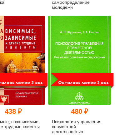
ка
самоопределение
молодежи
алось менее 3 экз.
Осталось менее 3 экз.
438 ₽
480 ₽
имые, созависимые
Психология управления
ие трудные клиенты
совместной
деятельностью