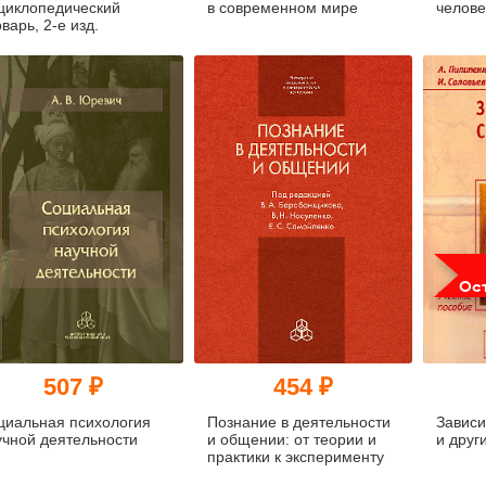
циклопедический
в современном мире
челове
варь, 2-е изд.
Ост
507 ₽
454 ₽
циальная психология
Познание в деятельности
Завис
учной деятельности
и общении: от теории и
и друг
практики к эксперименту