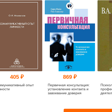
405 ₽
869 ₽
ммуникативный опыт
Первичная консультация:
Психо
чности
установление контакта и
профе
завоевание доверия
деятел
Теорет
прикл