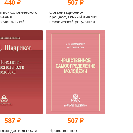
440 ₽
507 ₽
 психологического
Организационно-
ечения
процессуальный анализ
ссиональной
психической регуляции
ьности и
сложной деятельности
огии развития
ьных ресурсов
ка
587 ₽
507 ₽
огия деятельности
Нравственное