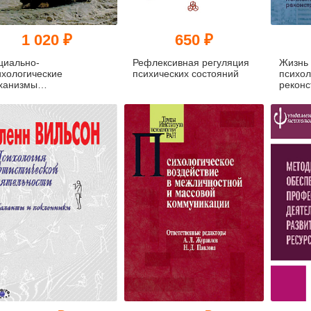
1 020 ₽
650 ₽
циально-
Рефлексивная регуляция
Жизнь 
ихологические
психических состояний
психол
ханизмы
реконс
формационного
ияния