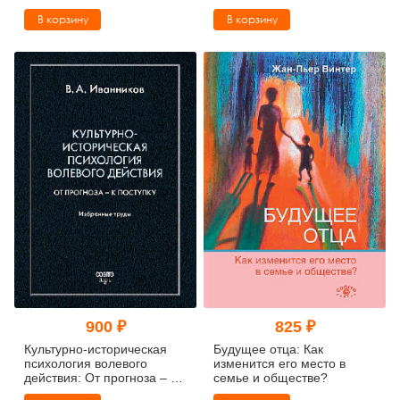
клиническая практика.
В корзину
В корзину
Новое издание
900 ₽
825 ₽
Культурно-историческая
Будущее отца: Как
психология волевого
изменится его место в
действия: От прогноза – к
семье и обществе?
поступку. Избранные труды