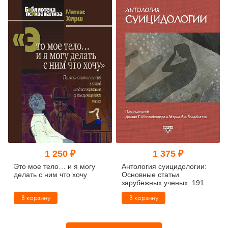
1 250 ₽
1 375 ₽
Это мое тело… и я могу
Антология суицидологии:
делать с ним что хочу
Основные статьи
зарубежных ученых. 1912–
1993
В корзину
В корзину