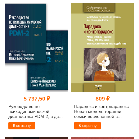
5 737,50 ₽
809 ₽
Руководство по
Парадокс и контрпарадокс:
психодинамической
Новая модель терапии
диагностике PDM-2, в двух
семьи вовлеченной в
томах
шизофреническое
В корзину
В корзину
взаимодействие