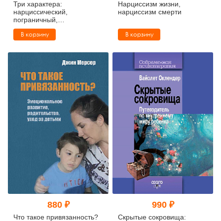
Три характера:
Нарциссизм жизни,
нарциссический,
нарциссизм смерти
пограничный,
маниакально-
В корзину
В корзину
депрессивный
880 ₽
990 ₽
Что такое привязанность?
Скрытые сокровища: