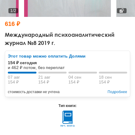
Тревожные расстройства, панические атаки
Психодрама
Психология труда и эргономика
Социальная и организационная психология
1
/
2
Сказкотерапия
Психофизиология
Учебная литература
616 ₽
Другие направления психотерапии
Социальная психология
Классический и юнгианский психоанализ
Международный психоаналитический
журнал №8 2019 г.
Классический, эриксоновский гипноз и НЛП
Этот товар можно оплатить Долями
НЛП
154 ₽ сегодня
и 462 ₽ потом, без переплат
07 авг
21 авг
04 сен
18 сен
154 ₽
154 ₽
154 ₽
154 ₽
стоимость доставки не учтена
Подробнее
Тип книги:
печ. книга