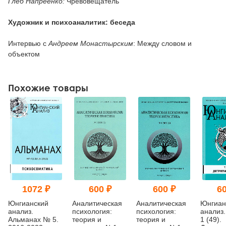
Глеб Напреенко:
Чревовещатель
Художник и психоаналитик: беседа
Интервью с
Андреем Монастырским
: Между словом и
объектом
Похожие товары
1072 ₽
600 ₽
600 ₽
60
Юнгианский
Аналитическая
Аналитическая
Юнгиан
анализ.
психология:
психология:
анализ.
Альманах № 5.
теория и
теория и
1 (49).