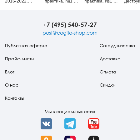
2016-2022.
практика. №1 (1)
практика. №1 (2)
Деструк
Психосоматика
2020
2021
и ее с
+7 (495) 540-57-27
post@cogito-shop.com
Публичная оферта
Сотрудничество
Прайс-листы
Доставка
Блог
Оплата
О нас
Скидки
Контакты
Мы в социальных сетях
VK
Telegram
YouTube