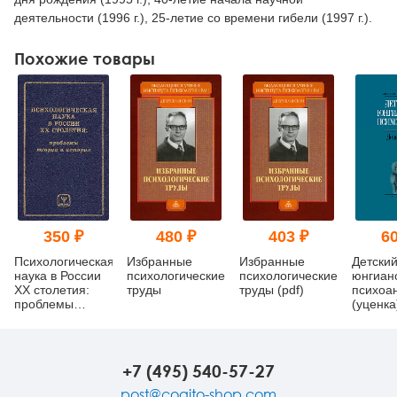
деятельности (1996 г.), 25-летие со времени гибели (1997 г.).
Похожие товары
350 ₽
480 ₽
403 ₽
60
Психологическая
Избранные
Избранные
Детски
наука в России
психологические
психологические
юнгиан
ХХ столетия:
труды
труды (pdf)
психоа
проблемы
(уценка
теории и
истории
+7 (495) 540-57-27
post@cogito-shop.com