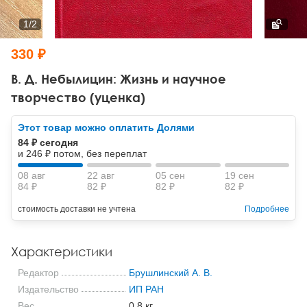
Тревожные расстройства, панические атаки
Психодрама
Психология труда и эргономика
Социальная и организационная психология
1
/
2
Сказкотерапия
Психофизиология
Учебная литература
330 ₽
Другие направления психотерапии
Социальная психология
Классический и юнгианский психоанализ
В. Д. Небылицин: Жизнь и научное
творчество (уценка)
Классический, эриксоновский гипноз и НЛП
Этот товар можно оплатить Долями
НЛП
84 ₽ сегодня
и 246 ₽ потом, без переплат
08 авг
22 авг
05 сен
19 сен
84 ₽
82 ₽
82 ₽
82 ₽
стоимость доставки не учтена
Подробнее
Характеристики
Редактор
Брушлинский А. В.
Издательство
ИП РАН
Вес
0.8 кг