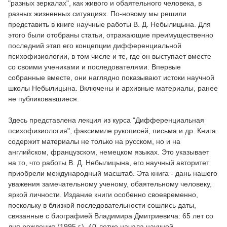
"разных зеркалах", как живого и обаятельного человека, в
разных жизненных ситуациях. По-новому мы решили
представить в книге научные работы В. Д. Небылицына. Для
этого были отобраны статьи, отражающие преимущественно
последний этап его концепции дифференциальной
психофизиологии, в том числе и те, где он выступает вместе
со своими учениками и последователями. Впервые
собранные вместе, они наглядно показывают истоки научной
школы Небылицына. Включены и архивные материалы, ранее
не публиковавшиеся.
Здесь представлена лекция из курса "Дифференциальная
психофизиология", факсимиле рукописей, письма и др. Книга
содержит материалы не только на русском, но и на
английском, французском, немецком языках. Это указывает
на то, что работы В. Д. Небылицына, его научный авторитет
приобрели международный масштаб. Эта книга - дань нашего
уважения замечательному ученому, обаятельному человеку,
яркой личности. Издание книги особенно своевременно,
поскольку в близкой последовательности сошлись даты,
связанные с биографией Владимира Дмитриевича: 65 лет со
дня рождения (1995 г.), 40-летие начала научной