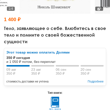
Тревожные расстройства, панические атаки
Психодрама
Психология труда и эргономика
Социальная и организационная психология
1
/
4
Сказкотерапия
Психофизиология
Учебная литература
1 400 ₽
Другие направления психотерапии
Социальная психология
Классический и юнгианский психоанализ
Тело, заявляющее о себе. Влюбитесь в свое
тело и помните о своей божественной
Классический, эриксоновский гипноз и НЛП
сущности
НЛП
Этот товар можно оплатить Долями
350 ₽ сегодня
и 1 050 ₽ потом, без переплат
09 авг
23 авг
06 сен
20 сен
350 ₽
350 ₽
350 ₽
350 ₽
стоимость доставки не учтена
Подробнее
Тип книги:
печ. книга