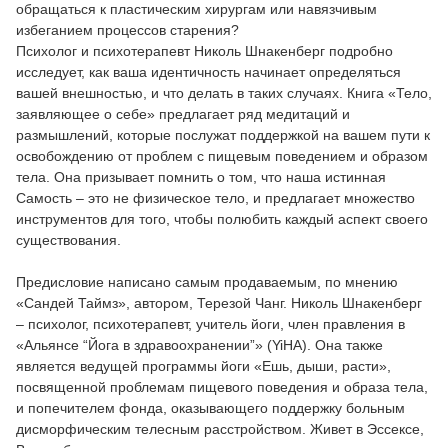
обращаться к пластическим хирургам или навязчивым
избеганием процессов старения?
Психолог и психотерапевт Николь Шнакенберг подробно
исследует, как ваша идентичность начинает определяться
вашей внешностью, и что делать в таких случаях. Книга «Тело,
заявляющее о себе» предлагает ряд медитаций и
размышлений, которые послужат поддержкой на вашем пути к
освобождению от проблем с пищевым поведением и образом
тела. Она призывает помнить о том, что наша истинная
Самость – это не физическое тело, и предлагает множество
инструментов для того, чтобы полюбить каждый аспект своего
существования.
Предисловие написано самым продаваемым, по мнению
«Сандей Таймз», автором, Терезой Чанг. Николь Шнакенберг
– психолог, психотерапевт, учитель йоги, член правления в
«Альянсе “Йога в здравоохранении”» (YiHA). Она также
является ведущей программы йоги «Ешь, дыши, расти»,
посвященной проблемам пищевого поведения и образа тела,
и попечителем фонда, оказывающего поддержку больным
дисморфическим телесным расстройством. Живет в Эссексе,