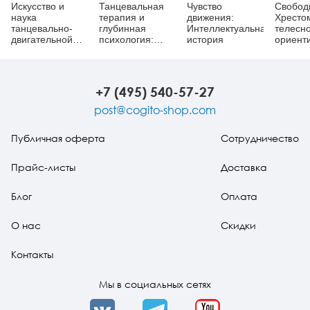
Искусство и
Танцевальная
Чувство
Свобод
наука
терапия и
движения:
Хресто
танцевально-
глубинная
Интеллектуальная
телесно
двигательной
психология:
история
ориент
терапии. Жизнь
Движущее
практи
как танец
воображение
+7 (495) 540-57-27
post@cogito-shop.com
Публичная оферта
Сотрудничество
Прайс-листы
Доставка
Блог
Оплата
О нас
Скидки
Контакты
Мы в социальных сетях