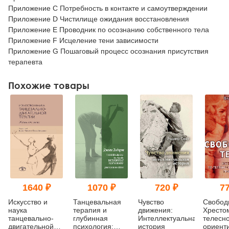
Приложение С Потребность в контакте и самоутверждении
Приложение D Чистилище ожидания восстановления
Приложение Е Проводник по осознанию собственного тела
Приложение F Исцеление тени зависимости
Приложение G Пошаговый процесс осознания присутствия
терапевта
Похожие товары
1640 ₽
1070 ₽
720 ₽
77
Искусство и
Танцевальная
Чувство
Свобод
наука
терапия и
движения:
Хресто
танцевально-
глубинная
Интеллектуальная
телесно
двигательной
психология:
история
ориент