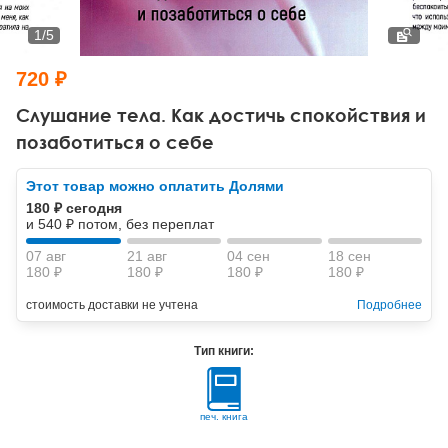
Тревожные расстройства, панические атаки
Психодрама
Психология труда и эргономика
Социальная и организационная психология
1
/
5
Сказкотерапия
Психофизиология
Учебная литература
720 ₽
Другие направления психотерапии
Социальная психология
Классический и юнгианский психоанализ
Слушание тела. Как достичь спокойствия и
позаботиться о себе
Классический, эриксоновский гипноз и НЛП
Этот товар можно оплатить Долями
НЛП
180 ₽ сегодня
и 540 ₽ потом, без переплат
07 авг
21 авг
04 сен
18 сен
180 ₽
180 ₽
180 ₽
180 ₽
стоимость доставки не учтена
Подробнее
Тип книги:
печ. книга