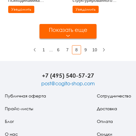
Психодинамика
структурированного
руководства, консалтинга и
интервью
Уведомить
Уведомить
управления изменениями
Показать еще
1
...
6
7
8
9
10
Назад
Вперед
+7 (495) 540-57-27
post@cogito-shop.com
Публичная оферта
Сотрудничество
Прайс-листы
Доставка
Блог
Оплата
О нас
Скидки