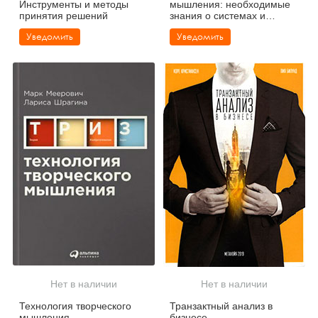
Инструменты и методы
мышления: необходимые
принятия решений
знания о системах и
творческом подходе к
Уведомить
Уведомить
решению проблем
(карманный формат)
Нет в наличии
Нет в наличии
Технология творческого
Транзактный анализ в
мышления
бизнесе