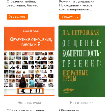
Стратегия: война,
Коучинг и супервизия.
революция, бизнес
Психодинамическое
консультирование
руководителей
Уведомить
Уведомить
Нет в наличии
Нет в наличии
Объектные отношения,
Общение —