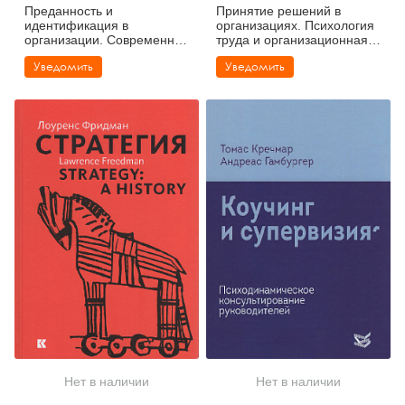
Преданность и
Принятие решений в
идентификация в
организациях. Психология
организации. Современная
труда и организационная
культура работы с
психология
Уведомить
Уведомить
персоналом
Нет в наличии
Нет в наличии