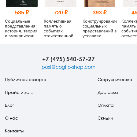
585 ₽
720 ₽
393 ₽
45
Социальные
Коллективная
Конструирование
Коллек
представления:
память о
социальных
память
история, теория
событиях
представлений в
событи
и эмпирические
отечественной
условиях
отечес
исследования
истории:
трансформации
истории
(pdf)
социально-
российского
социал
психологический
общества (pdf)
психол
подход
подход 
+7 (495) 540-57-27
post@cogito-shop.com
Публичная оферта
Сотрудничество
Прайс-листы
Доставка
Блог
Оплата
О нас
Скидки
Контакты