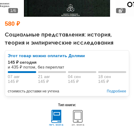
Тревожные расстройства, панические атаки
Психодрама
Психология труда и эргономика
Социальная и организационная психология
1
/
6
Сказкотерапия
Психофизиология
Учебная литература
580 ₽
Другие направления психотерапии
Социальная психология
Классический и юнгианский психоанализ
Социальные представления: история,
теория и эмпирические исследования
Классический, эриксоновский гипноз и НЛП
Этот товар можно оплатить Долями
НЛП
145 ₽ сегодня
и 435 ₽ потом, без переплат
07 авг
21 авг
04 сен
18 сен
145 ₽
145 ₽
145 ₽
145 ₽
стоимость доставки не учтена
Подробнее
Тип книги:
печ. книга
эл. книга