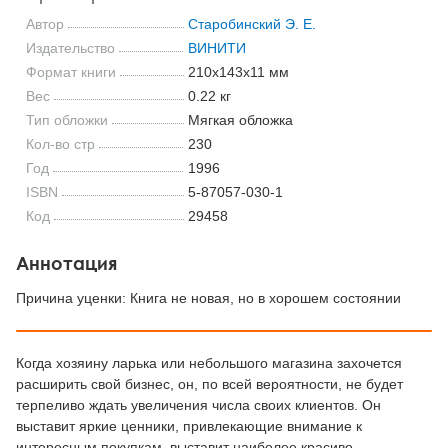
Автор
Старобинский Э. Е.
Издательство
ВИНИТИ
Формат книги
210x143x11 мм
Вес
0.22 кг
Тип обложки
Мягкая обложка
Кол-во стр
230
Год
1996
ISBN
5-87057-030-1
Код
29458
Аннотация
Причина уценки: Книга не новая, но в хорошем состоянии
Когда хозяину ларька или небольшого магазина захочется
расширить свой бизнес, он, по всей вероятности, не будет
терпеливо ждать увеличения числа своих клиентов. Он
выставит яркие ценники, привлекающие внимание к
интересным покупкам, выставит наиболее красиво