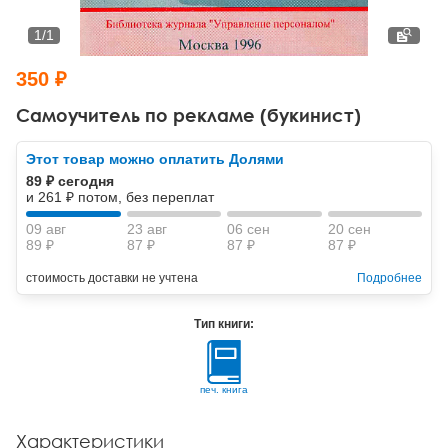
Тревожные расстройства, панические атаки
Психодрама
Психология труда и эргономика
Социальная и организационная психология
1
/
1
Сказкотерапия
Психофизиология
Учебная литература
350 ₽
Другие направления психотерапии
Социальная психология
Классический и юнгианский психоанализ
Самоучитель по рекламе (букинист)
Классический, эриксоновский гипноз и НЛП
Этот товар можно оплатить Долями
89 ₽ сегодня
НЛП
и 261 ₽ потом, без переплат
09 авг
23 авг
06 сен
20 сен
89 ₽
87 ₽
87 ₽
87 ₽
стоимость доставки не учтена
Подробнее
Тип книги:
печ. книга
Характеристики