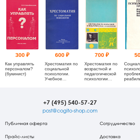
300 ₽
600 ₽
700 ₽
50
Как управлять
Хрестоматия по
Хрестоматия по
Социал
персоналом?
социальной
возрастной и
психол
(букинист)
психологии.
педагогической
пробле
Учебное
психологии
реабил
пособие для
(букинист)
нервно
студентов
психич
(букинист)
больны
(букини
+7 (495) 540-57-27
post@cogito-shop.com
Публичная оферта
Сотрудничество
Прайс-листы
Доставка