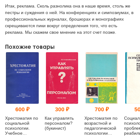
Итак, реклама. Сколь разнолика она в наше время, столь же
пестры и суждения о ней. На конференциях и симпозиумах, в
профессиональных журналах, брошюрах и монографиях
скрещиваются пики вокруг определения того, что есть
реклама. Мы скажем свое мнение на этот счет позже.
Похожие товары
600 ₽
300 ₽
700 ₽
50
Хрестоматия по
Как управлять
Хрестоматия по
Социал
социальной
персоналом?
возрастной и
психол
психологии.
(букинист)
педагогической
пробле
Учебное
психологии
реабил
пособие для
(букинист)
нервно