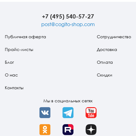
студентов
психич
(букинист)
больны
(букини
+7 (495) 540-57-27
post@cogito-shop.com
Публичная оферта
Сотрудничество
Прайс-листы
Доставка
Блог
Оплата
О нас
Скидки
Контакты
Мы в социальных сетях
VK
Telegram
YouTube
OK
Rutube
Dzen