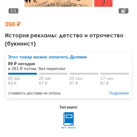
Тревожные расстройства, панические атаки
Психодрама
Психология труда и эргономика
Социальная и организационная психология
1
/
1
Сказкотерапия
Психофизиология
Учебная литература
350 ₽
Другие направления психотерапии
Социальная психология
Классический и юнгианский психоанализ
История рекламы: детство и отрочество
(букинист)
Классический, эриксоновский гипноз и НЛП
Этот товар можно оплатить Долями
НЛП
89 ₽ сегодня
и 261 ₽ потом, без переплат
06 авг
20 авг
03 сен
17 сен
89 ₽
87 ₽
87 ₽
87 ₽
стоимость доставки не учтена
Подробнее
Тип книги:
печ. книга