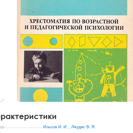
рактеристики
ор
Ильсов И. И.
,
Ляудис В. Я.