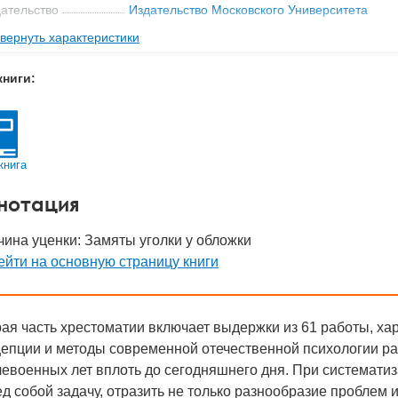
ательство
Издательство Московского Университета
вернуть характеристики
мат книги
210x142x16 мм
с
0.29 кг
книги:
 обложки
Мягкая обложка
-во стр
303
1981
книга
д
28080
нотация
ина уценки: Замяты уголки у обложки
йти на основную страницу книги
ая часть хрестоматии включает выдержки из 61 работы, х
епции и методы современной отечественной психологии ра
евоенных лет вплоть до сегодняшнего дня. При систематиз
д собой задачу, отразить не только разнообразие проблем 