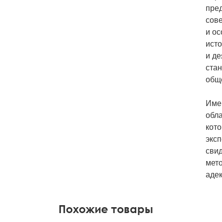
пред
сове
и ос
исто
и де
стан
общ
Име
обла
кот
эксп
свид
мет
адек
Похожие товары