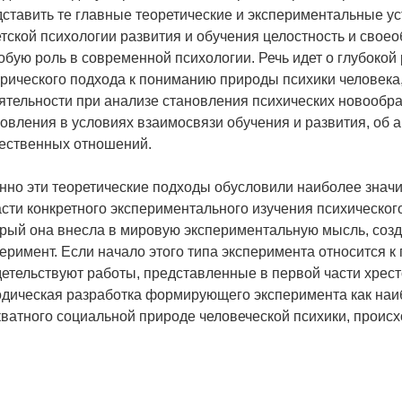
ставить те главные теоретические и экспериментальные у
тской психологии развития и обучения целостность и свое
обую роль в современной психологии. Речь идет о глубокой
рического подхода к пониманию природы психики человека
ятельности при анализе становления психических новообра
овления в условиях взаимосвязи обучения и развития, об
ественных отношений.
нно эти теоретические подходы обусловили наиболее значи
сти конкретного экспериментального изучения психическог
орый она внесла в мировую экспериментальную мысль, со
еримент. Если начало этого типа эксперимента относится к
етельствуют работы, представленные в первой части хрест
одическая разработка формирующего эксперимента как наи
ватного социальной природе человеческой психики, происх