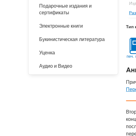
Изд
Подарочные издания и
сертификаты
Раз
Фор
Ве
Электронные книги
Тип 
Тип
Букинистическая литература
Кол
Год
Уценка
печ. 
Ко
Аудио и Видео
Ан
Прич
Пере
Втор
конц
посл
пере