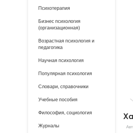
букинист
Психотерапия
Расстройства пищевого
Песочная терапия
Психология труда и
поведения
Психология развития
эргономика
Бизнес психология
Психодрама
(организационная)
Тревожные расстройства,
Социальная и
Психофизиология
панические атаки
организационная психология
Сказкотерапия
Возрастная психология и
Социальная психология
педагогика
Учебная литература
Другие направления
психотерапии
Научная психология
Классический и юнгианский
психоанализ
Классический, эриксоновский
Популярная психология
гипноз и НЛП
Словари, справочники
НЛП
Учебные пособия
Философия, социология
Ха
Журналы
Авт