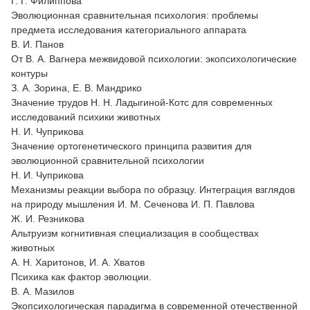
Г. Г. Филиппова
Эволюционная сравнительная психология: проблемы
предмета исследования категориального аппарата
В. И. Панов
От В. А. Вагнера межвидовой психологии: экопсихологические
контуры
З. А. Зорина, Е. В. Мандрико
Значение трудов Н. Н. Ладыгиной-Котс для современных
исследований психики животных
Н. И. Чуприкова
Значение ортогенетического принципа развития для
эволюционной сравнительной психологии
Н. И. Чуприкова
Механизмы реакции выбора по образцу. Интеграция взглядов
на природу мышления И. М. Сеченова И. П. Павлова
Ж. И. Резникова
Альтруизм когнитивная специализация в сообществах
животных
А. Н. Харитонов, И. А. Хватов
Психика как фактор эволюции.
В. А. Мазилов
Экопсихологическая парадигма в современной отечественной