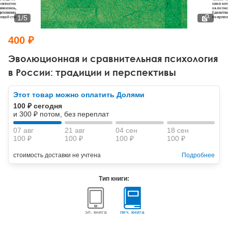
Тревожные расстройства, панические атаки
Психодрама
Психология труда и эргономика
Социальная и организационная психология
1
/
5
Сказкотерапия
Психофизиология
Учебная литература
400 ₽
Другие направления психотерапии
Социальная психология
Классический и юнгианский психоанализ
Эволюционная и сравнительная психология
в России: традиции и перспективы
Классический, эриксоновский гипноз и НЛП
Этот товар можно оплатить Долями
НЛП
100 ₽ сегодня
и 300 ₽ потом, без переплат
07 авг
21 авг
04 сен
18 сен
100 ₽
100 ₽
100 ₽
100 ₽
стоимость доставки не учтена
Подробнее
Тип книги:
эл. книга
печ. книга