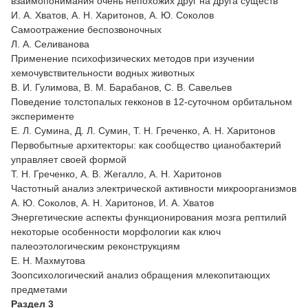
взаимопонимания очень непохожих друг на друга существ
И. А. Хватов, А. Н. Харитонов, А. Ю. Соколов
Самоотражение беспозвоночных
Л. А. Селиванова
Применение психофизических методов при изучении
хемочувствительности водных животных
В. И. Гулимова, В. М. Барабанов, С. В. Савельев
Поведение толстопалых гекконов в 12-суточном орбитальном
эксперименте
Е. Л. Сумина, Д. Л. Сумин, Т. Н. Греченко, А. Н. Харитонов
Первобытные архитекторы: как сообщество цианобактерий
управляет своей формой
Т. Н. Греченко, А. В. Жегалло, А. Н. Харитонов
Частотный анализ электрической активности микроорганизмов
А. Ю. Соколов, А. Н. Харитонов, И. А. Хватов
Энергетические аспекты функционирования мозга рептилий
некоторые особенности морфологии как ключ
палеоэтологическим реконструкциям
Е. Н. Махмутова
Зоопсихологический анализ обращения млекопитающих
предметами
Раздел 3