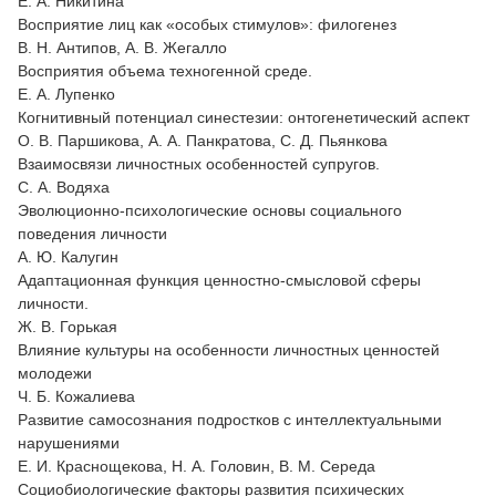
Е. А. Никитина
Восприятие лиц как «особых стимулов»: филогенез
В. Н. Антипов, А. В. Жегалло
Восприятия объема техногенной среде.
Е. А. Лупенко
Когнитивный потенциал синестезии: онтогенетический аспект
О. В. Паршикова, А. А. Панкратова, С. Д. Пьянкова
Взаимосвязи личностных особенностей супругов.
С. А. Водяха
Эволюционно-психологические основы социального
поведения личности
А. Ю. Калугин
Адаптационная функция ценностно-смысловой сферы
личности.
Ж. В. Горькая
Влияние культуры на особенности личностных ценностей
молодежи
Ч. Б. Кожалиева
Развитие самосознания подростков с интеллектуальными
нарушениями
Е. И. Краснощекова, Н. А. Головин, В. М. Середа
Социобиологические факторы развития психических