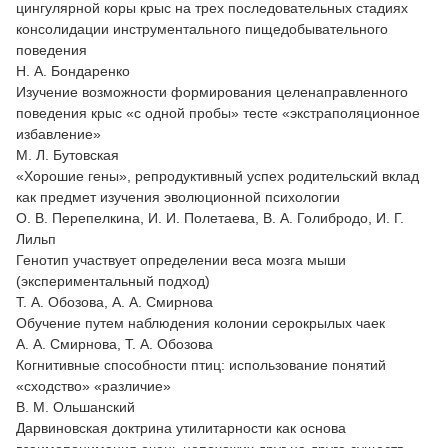
цингулярной коры крыс на трех последовательных стадиях
консолидации инструментального пищедобывательного
поведения
Н. А. Бондаренко
Изучение возможности формирования целенаправленного
поведения крыс «с одной пробы» тесте «экстраполяционное
избавление»
М. Л. Бутовская
«Хорошие гены», репродуктивный успех родительский вклад
как предмет изучения эволюционной психологии
О. В. Перепелкина, И. И. Полетаева, В. А. Голибродо, И. Г.
Лильп
Генотип участвует определении веса мозга мыши
(экспериментальный подход)
Т. А. Обозова, А. А. Смирнова
Обучение путем наблюдения колонии серокрылых чаек
А. А. Смирнова, Т. А. Обозова
Когнитивные способности птиц: использование понятий
«сходство» «различие»
В. М. Ольшанский
Дарвиновская доктрина утилитарности как основа