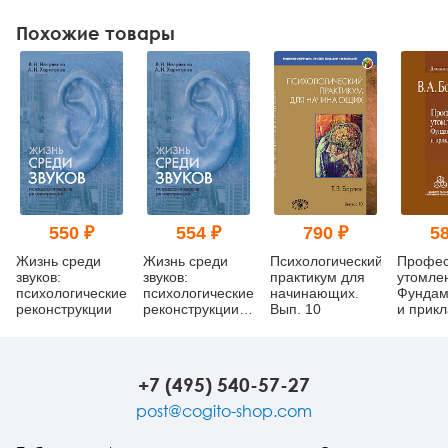
Похожие товары
550 ₽
554 ₽
790 ₽
58
Жизнь среди
Жизнь среди
Психологический
Профес
звуков:
звуков:
практикум для
утомле
психологические
психологические
начинающих.
Фундам
реконструкции
реконструкции
Вып. 10
и прик
(pdf)
пробле
+7 (495) 540-57-27
post@cogito-shop.com