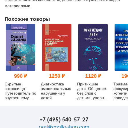
материалами.
Похожие товары
990 ₽
1250 ₽
1120 ₽
19
Скрытые
Диагностика
Притихшие
Травма
сокровища:
эмоциональных
дети. Общение
фокуси
Путеводитель по
нарушений у
без слов с
когнити
внутреннему
детей
детьми, упорно
поведе
миру ребенка
отстраняющимися
терапия
от жизни
и подро
+7 (495) 540-57-27
post@cogito-shop.com