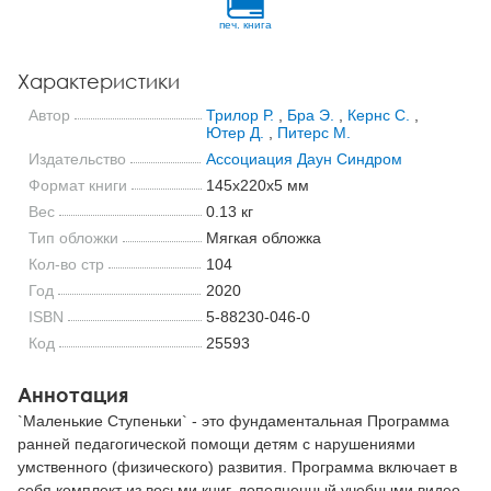
печ. книга
Характеристики
Автор
Трилор Р.
,
Бра Э.
,
Кернс С.
,
Ютер Д.
,
Питерс М.
Издательство
Ассоциация Даун Синдром
Формат книги
145x220x5 мм
Вес
0.13 кг
Тип обложки
Мягкая обложка
Кол-во стр
104
Год
2020
ISBN
5-88230-046-0
Код
25593
Аннотация
`Маленькие Ступеньки` - это фундаментальная Программа
ранней педагогической помощи детям с нарушениями
умственного (физического) развития. Программа включает в
себя комплект из восьми книг, дополненный учебными видео