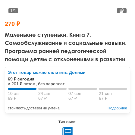
Тревожные расстройства, панические атаки
Психодрама
Психология труда и эргономика
Социальная и организационная психология
1
/
1
Сказкотерапия
Психофизиология
Учебная литература
270 ₽
Другие направления психотерапии
Социальная психология
Классический и юнгианский психоанализ
Маленькие ступеньки. Книга 7:
Самообслуживание и социальные навыки.
Классический, эриксоновский гипноз и НЛП
Программа ранней педагогической
помощи детям с отклонениями в развитии
НЛП
Этот товар можно оплатить Долями
69 ₽ сегодня
и 201 ₽ потом, без переплат
10 авг
24 авг
07 сен
21 сен
69 ₽
67 ₽
67 ₽
67 ₽
стоимость доставки не учтена
Подробнее
Тип книги: