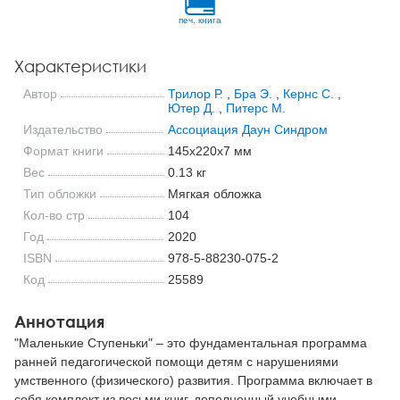
печ. книга
Характеристики
Автор
Трилор Р.
,
Бра Э.
,
Кернс С.
,
Ютер Д.
,
Питерс М.
Издательство
Ассоциация Даун Синдром
Формат книги
145x220x7 мм
Вес
0.13 кг
Тип обложки
Мягкая обложка
Кол-во стр
104
Год
2020
ISBN
978-5-88230-075-2
Код
25589
Аннотация
"Маленькие Ступеньки" – это фундаментальная программа
ранней педагогической помощи детям с нарушениями
умственного (физического) развития. Программа включает в
себя комплект из восьми книг, дополненный учебными