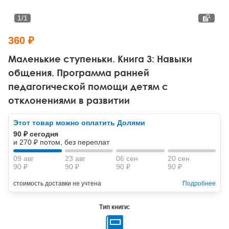
Тревожные расстройства, панические атаки
Психодрама
Психология труда и эргономика
Социальная и организационная психология
1
/
1
Сказкотерапия
Психофизиология
Учебная литература
360 ₽
Другие направления психотерапии
Социальная психология
Классический и юнгианский психоанализ
Маленькие ступеньки. Книга 3: Навыки
общения. Программа ранней
Классический, эриксоновский гипноз и НЛП
педагогической помощи детям с
отклонениями в развитии
НЛП
Этот товар можно оплатить Долями
90 ₽ сегодня
и 270 ₽ потом, без переплат
09 авг
23 авг
06 сен
20 сен
90 ₽
90 ₽
90 ₽
90 ₽
стоимость доставки не учтена
Подробнее
Тип книги: