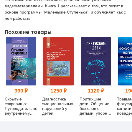
видеоматериалами. Книга 1 рассказывает о том, что лежит в
основе программы "Маленькие Ступеньки", и объясняет, как с
ней работать.
Похожие товары
990 ₽
1250 ₽
1120 ₽
19
Скрытые
Диагностика
Притихшие
Травма
сокровища:
эмоциональных
дети. Общение
фокуси
Путеводитель по
нарушений у
без слов с
когнити
внутреннему
детей
детьми, упорно
поведе
миру ребенка
отстраняющимися
терапия
от жизни
и подро