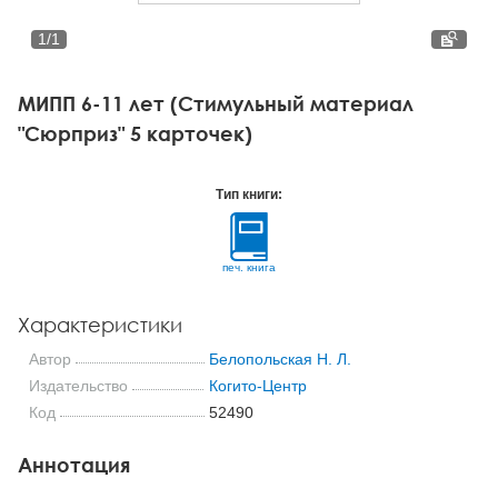
Тревожные расстройства, панические атаки
Психодрама
Психология труда и эргономика
Социальная и организационная психология
1
/
1
Сказкотерапия
Психофизиология
Учебная литература
МИПП 6-11 лет (Стимульный материал
Другие направления психотерапии
Социальная психология
Классический и юнгианский психоанализ
"Сюрприз" 5 карточек)
Классический, эриксоновский гипноз и НЛП
Тип книги:
НЛП
печ. книга
Характеристики
Автор
Белопольская Н. Л.
Издательство
Когито-Центр
Код
52490
Аннотация