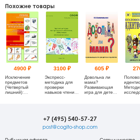
Похожие товары
4900 ₽
3100 ₽
605 ₽
27
Исключение
Экспресс-
Довольна ли
Полово
предметов
методика для
мама?
иденти
(Четвертый
проверки
Развивающая
Методи
лишний):
навыков чтения,
игра для детей и
исслед
Модифицированная
счета, письма
родителей
детског
психодиагностическая
(комплект)
самосо
методика
(ПВИ-Д
(комплект)
(компле
+7 (495) 540-57-27
post@cogito-shop.com
Публичная оферта
Сотрудничество