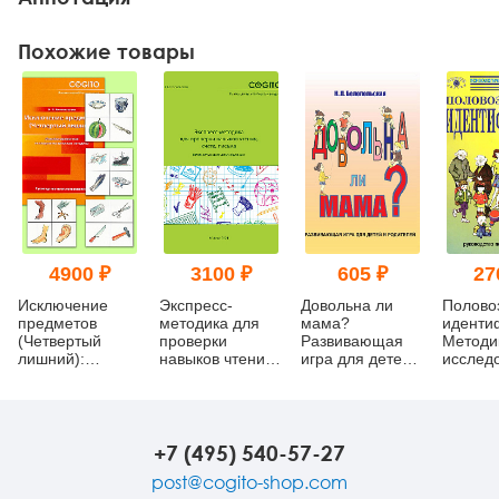
Похожие товары
4900 ₽
3100 ₽
605 ₽
27
Исключение
Экспресс-
Довольна ли
Полово
предметов
методика для
мама?
иденти
(Четвертый
проверки
Развивающая
Методи
лишний):
навыков чтения,
игра для детей и
исслед
Модифицированная
счета, письма
родителей
детског
психодиагностическая
(комплект)
самосо
методика
(ПВИ-Д
(комплект)
(компле
+7 (495) 540-57-27
post@cogito-shop.com