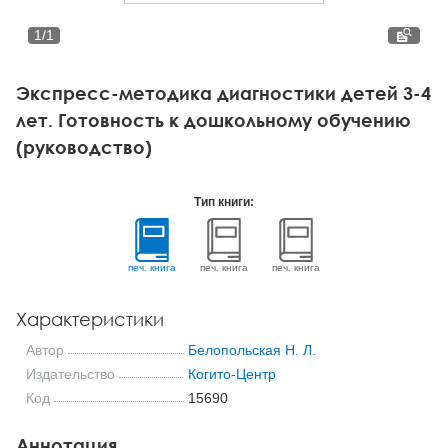
Тревожные расстройства, панические атаки
Психодрама
Психология труда и эргономика
Социальная и организационная психология
1
/
1
Сказкотерапия
Психофизиология
Учебная литература
Экспресс-методика диагностики детей 3-4
Другие направления психотерапии
Социальная психология
Классический и юнгианский психоанализ
лет. Готовность к дошкольному обучению
(руководство)
Классический, эриксоновский гипноз и НЛП
НЛП
Тип книги:
печ. книга
печ. книга
печ. книга
Характеристики
Автор
Белопольская Н. Л.
Издательство
Когито-Центр
Код
15690
Аннотация