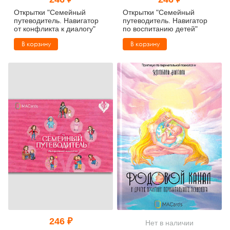
Тревожные расстройства, панические атаки
Психодрама
Психология труда и эргономика
Социальная и организационная психология
Открытки "Семейный
Открытки "Семейный
путеводитель. Навигатор
путеводитель. Навигатор
от конфликта к диалогу"
по воспитанию детей"
Сказкотерапия
Психофизиология
Учебная литература
В корзину
В корзину
Другие направления психотерапии
Социальная психология
Классический и юнгианский психоанализ
Классический, эриксоновский гипноз и НЛП
НЛП
246 ₽
Нет в наличии