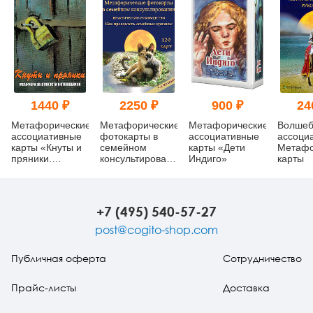
1440 ₽
2250 ₽
900 ₽
24
Метафорические
Метафорические
Метафорические
Волшеб
ассоциативные
фотокарты в
ассоциативные
ассоци
карты «Кнуты и
семейном
карты «Дети
Метафо
пряники.
консультировании.
Индиго»
карты
Метафора
Практическое
жестокости в
руководство. Как
отношениях»
преодолеть
семейные
+7 (495) 540-57-27
кризисы
post@cogito-shop.com
Публичная оферта
Сотрудничество
Прайс-листы
Доставка