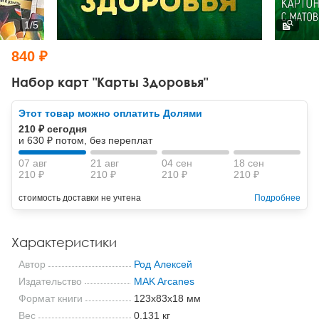
Тревожные расстройства, панические атаки
Психодрама
Психология труда и эргономика
Социальная и организационная психология
1
/
5
Сказкотерапия
Психофизиология
Учебная литература
840 ₽
Другие направления психотерапии
Социальная психология
Классический и юнгианский психоанализ
Набор карт "Карты Здоровья"
Классический, эриксоновский гипноз и НЛП
Этот товар можно оплатить Долями
210 ₽ сегодня
НЛП
и 630 ₽ потом, без переплат
07 авг
21 авг
04 сен
18 сен
210 ₽
210 ₽
210 ₽
210 ₽
стоимость доставки не учтена
Подробнее
Характеристики
Автор
Род Алексей
Издательство
MAK Arcanes
Формат книги
123x83x18 мм
Вес
0.131 кг