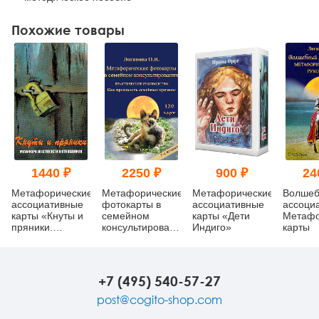
Похожие товары
1440 ₽
2250 ₽
900 ₽
24
Метафорические
Метафорические
Метафорические
Волшеб
ассоциативные
фотокарты в
ассоциативные
ассоци
карты «Кнуты и
семейном
карты «Дети
Метафо
пряники.
консультировании.
Индиго»
карты
Метафора
Практическое
жестокости в
руководство. Как
отношениях»
преодолеть
семейные
+7 (495) 540-57-27
кризисы
post@cogito-shop.com