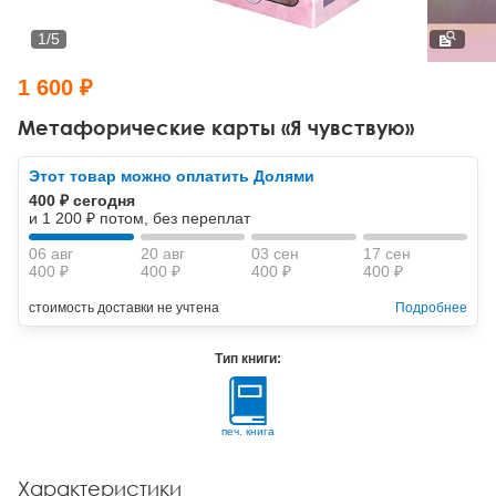
Тревожные расстройства, панические атаки
Психодрама
Психология труда и эргономика
Социальная и организационная психология
1
/
5
Сказкотерапия
Психофизиология
Учебная литература
1 600 ₽
Другие направления психотерапии
Социальная психология
Классический и юнгианский психоанализ
Метафорические карты «Я чувствую»
Классический, эриксоновский гипноз и НЛП
Этот товар можно оплатить Долями
400 ₽ сегодня
НЛП
и 1 200 ₽ потом, без переплат
06 авг
20 авг
03 сен
17 сен
400 ₽
400 ₽
400 ₽
400 ₽
стоимость доставки не учтена
Подробнее
Тип книги:
печ. книга
Характеристики