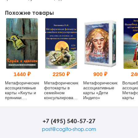
Похожие товары
1440 ₽
2250 ₽
900 ₽
24
Метафорические
Метафорические
Метафорические
Волшеб
ассоциативные
фотокарты в
ассоциативные
ассоци
карты «Кнуты и
семейном
карты «Дети
Метафо
пряники.
консультировании.
Индиго»
карты
Метафора
Практическое
жестокости в
руководство. Как
отношениях»
преодолеть
семейные
+7 (495) 540-57-27
кризисы
post@cogito-shop.com