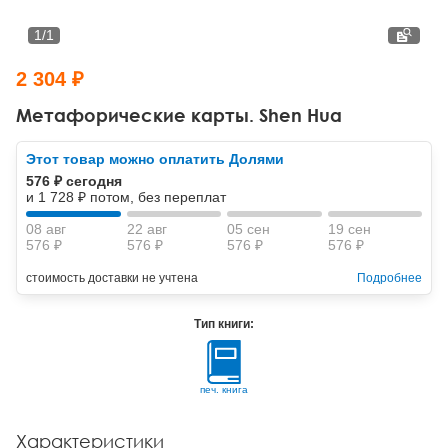
Тревожные расстройства, панические атаки
Психодрама
Психология труда и эргономика
Социальная и организационная психология
1
/
1
Сказкотерапия
Психофизиология
Учебная литература
2 304 ₽
Другие направления психотерапии
Социальная психология
Классический и юнгианский психоанализ
Метафорические карты. Shen Hua
Классический, эриксоновский гипноз и НЛП
Этот товар можно оплатить Долями
576 ₽ сегодня
НЛП
и 1 728 ₽ потом, без переплат
08 авг
22 авг
05 сен
19 сен
576 ₽
576 ₽
576 ₽
576 ₽
стоимость доставки не учтена
Подробнее
Тип книги:
печ. книга
Характеристики