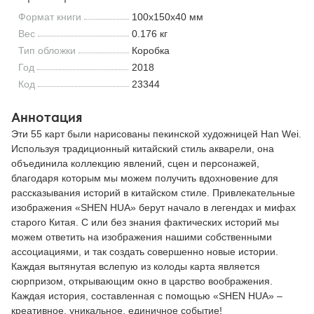
Формат книги
100x150x40 мм
Вес
0.176 кг
Тип обложки
Коробка
Год
2018
Код
23344
Аннотация
Эти 55 карт были нарисованы пекинской художницей Han Wei.
Используя традиционный китайский стиль акварели, она
объединила коллекцию явлений, сцен и персонажей,
благодаря которым мы можем получить вдохновение для
рассказывания историй в китайском стиле. Привлекательные
изображения «SHEN HUA» берут начало в легендах и мифах
старого Китая. С или без знания фактических историй мы
можем ответить на изображения нашими собственными
ассоциациями, и так создать совершенно новые истории.
Каждая вытянутая вслепую из колоды карта является
сюрпризом, открывающим окно в царство воображения.
Каждая история, составленная с помощью «SHEN HUA» –
креативное, уникальное, единичное событие!