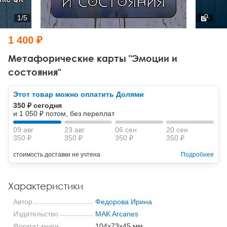
Тревожные расстройства, панические атаки
Психодрама
Психология труда и эргономика
Социальная и организационная психология
1
/
5
Сказкотерапия
Психофизиология
Учебная литература
1 400 ₽
Другие направления психотерапии
Социальная психология
Классический и юнгианский психоанализ
Метафорические карты "Эмоции и
состояния"
Классический, эриксоновский гипноз и НЛП
Этот товар можно оплатить Долями
НЛП
350 ₽ сегодня
и 1 050 ₽ потом, без переплат
09 авг
23 авг
06 сен
20 сен
350 ₽
350 ₽
350 ₽
350 ₽
стоимость доставки не учтена
Подробнее
Характеристики
Автор
Федорова Ирина
Издательство
MAK Arcanes
Формат книги
104x73x45 мм