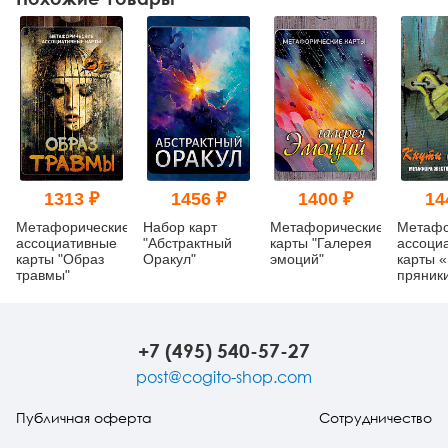
1313 ₽
1456 ₽
1400 ₽
14
Метафорические
Набор карт
Метафорические
Метафо
ассоциативные
"Абстрактный
карты "Галерея
ассоци
карты "Образ
Оракул"
эмоций"
карты «
травмы"
пряники
Метаф
жестоко
отноше
+7 (495) 540-57-27
post@cogito-shop.com
Публичная оферта
Сотрудничество