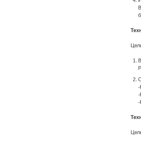
И
В
б
Тех
Цель
В
Р
О
-
-
-
Тех
Цел