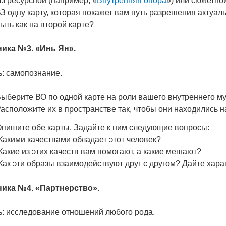
з ресурсной (например, «
Внутренняя опора
») или сюжетно
З одну карту, которая покажет вам путь разрешения актуаль
ыть как на второй карте?
ника №3. «Инь Ян».
: самопознание.
ыберите ВО по одной карте на роли вашего внутреннего 
асположите их в пространстве так, чтобы они находились н
пишите обе карты. Задайте к ним следующие вопросы:
Какими качествами обладает этот человек?
Какие из этих качеств вам помогают, а какие мешают?
Как эти образы взаимодействуют друг с другом? Дайте хара
ника №4. «Партнерство».
ь: исследование отношений любого рода.