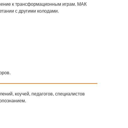
лнение к трансформационным играм. МАК
четании с другими колодами.
оров.
ений, коучей, педагогов, специалистов
опознанием.