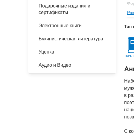
Фор
Подарочные издания и
сертификаты
Раз
Ве
Тип
Электронные книги
Тип 
Год
Букинистическая литература
IS
Ко
Уценка
печ. 
Аудио и Видео
Ан
Набо
мужс
в ра
поэт
наци
поз
С ко