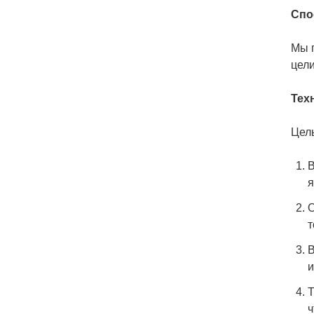
Спо
Мы 
цели
Тех
Цель
В
я
О
т
В
и
Т
ч