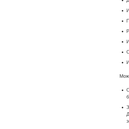
Д
И
П
Р
И
С
И
Мож
О
б
З
Д
э