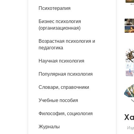
букинист
Психотерапия
Расстройства пищевого
Песочная терапия
Психология труда и
поведения
Психология развития
эргономика
Бизнес психология
Психодрама
(организационная)
Тревожные расстройства,
Социальная и
Психофизиология
панические атаки
организационная психология
Сказкотерапия
Возрастная психология и
Социальная психология
педагогика
Учебная литература
Другие направления
психотерапии
Научная психология
Классический и юнгианский
психоанализ
Классический, эриксоновский
Популярная психология
гипноз и НЛП
Словари, справочники
НЛП
Учебные пособия
Философия, социология
Ха
Журналы
Изд