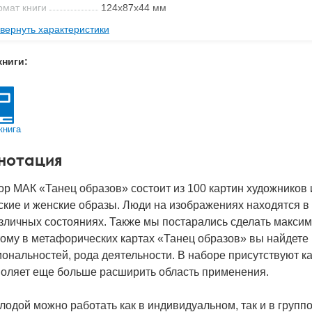
мат книги
124x87x44 мм
вернуть характеристики
с
0.31 кг
 обложки
Коробка
книги:
2020
BN
978-5-6045323-2-4
д
25965
книга
нотация
р МАК «Танец образов» состоит из 100 картин художников
кие и женские образы. Люди на изображениях находятся в 
зличных состояниях. Также мы постарались сделать макси
ому в метафорических картах «Танец образов» вы найдете
ональностей, рода деятельности. В наборе присутствуют ка
воляет еще больше расширить область применения.
лодой можно работать как в индивидуальном, так и в груп