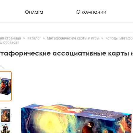
Оплата
О компании
ая страница
Каталог
Метафорические карты и игры
Колоды метафор
ц образов»
тафорические ассоциативные карты «