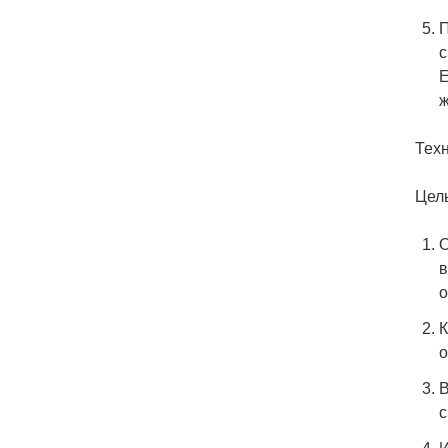
П
с
Е
ж
Техн
Цел
О
в
о
К
о
В
с