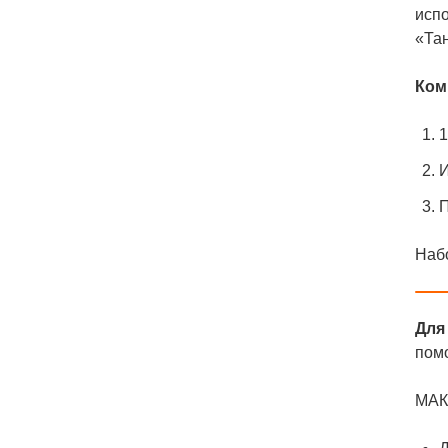
исп
«Тан
Ком
1
И
П
Набо
Для
пом
МАК 