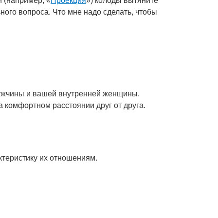
й (например, «
Проекция
») колоды вытяните
ного вопроса. Что мне надо сделать, чтобы
мужчины и вашей внутренней женщины.
а комфортном расстоянии друг от друга.
ктеристику их отношениям.