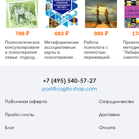
788 ₽
683 ₽
880 ₽
17
Психологическое
Метафорические
Работа
Проект
консультирование
ассоциативные
психолога с
методи
и психотерапия
карты в
личностью,
"Лабир
семьи: подходы,
психотерапии
пережившей
самопо
приемы и
тревожно-
психотравму
техники
фобических
расстройств:
алгоритмы,
+7 (495) 540-57-27
техники, схемы
post@cogito-shop.com
Публичная оферта
Сотрудничество
Прайс-листы
Доставка
Блог
Оплата