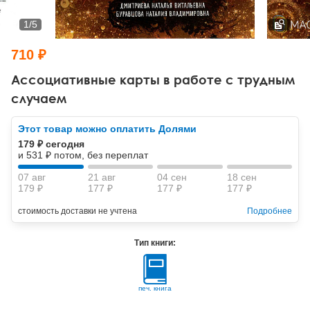
Тревожные расстройства, панические атаки
Психодрама
Психология труда и эргономика
Социальная и организационная психология
1
/
5
Сказкотерапия
Психофизиология
Учебная литература
710 ₽
Другие направления психотерапии
Социальная психология
Классический и юнгианский психоанализ
Ассоциативные карты в работе с трудным
случаем
Классический, эриксоновский гипноз и НЛП
Этот товар можно оплатить Долями
НЛП
179 ₽ сегодня
и 531 ₽ потом, без переплат
07 авг
21 авг
04 сен
18 сен
179 ₽
177 ₽
177 ₽
177 ₽
стоимость доставки не учтена
Подробнее
Тип книги:
печ. книга