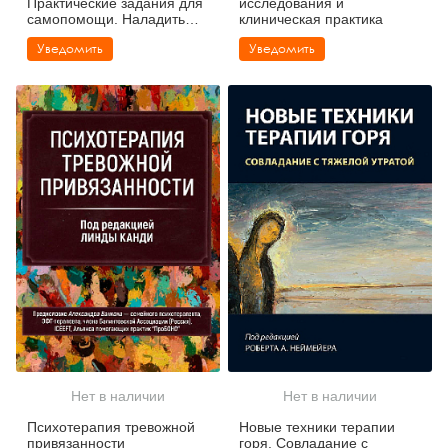
Практические задания для
исследования и
самопомощи. Наладить
клиническая практика
отношения с близкими,
Уведомить
Уведомить
справиться с
импульсивностью,
победить страх
покинутости
Нет в наличии
Нет в наличии
Психотерапия тревожной
Новые техники терапии
привязанности
горя. Совладание с