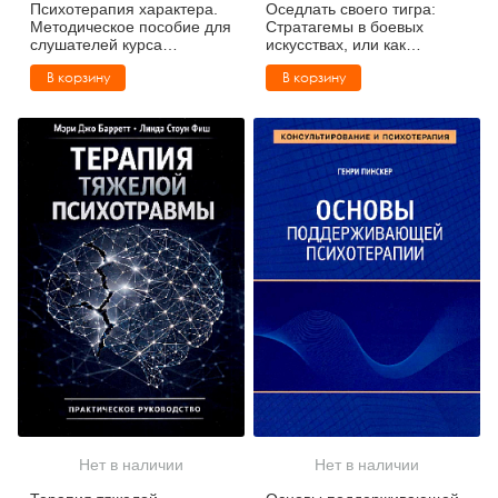
Психотерапия характера.
Оседлать своего тигра:
Методическое пособие для
Cтратагемы в боевых
слушателей курса
искусствах, или как
"Психотерапия"
справляться со сложными
В корзину
В корзину
проблемами с помощью
простых решений
Нет в наличии
Нет в наличии