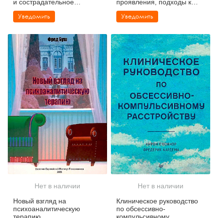
и сострадательное
проявления, подходы к
консультирование
терапии
Уведомить
Уведомить
Нет в наличии
Нет в наличии
Новый взгляд на
Клиническое руководство
психоаналитическую
по обсессивно-
терапию
компульсивному