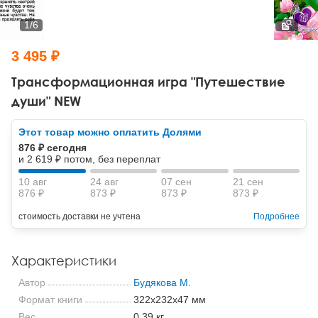
Тревожные расстройства, панические атаки
Психодрама
Психология труда и эргономика
Социальная и организационная психология
1
/
6
Сказкотерапия
Психофизиология
Учебная литература
3 495 ₽
Другие направления психотерапии
Социальная психология
Классический и юнгианский психоанализ
Трансформационная игра "Путешествие
души" NEW
Классический, эриксоновский гипноз и НЛП
Этот товар можно оплатить Долями
НЛП
876 ₽ сегодня
и 2 619 ₽ потом, без переплат
10 авг
24 авг
07 сен
21 сен
876 ₽
873 ₽
873 ₽
873 ₽
стоимость доставки не учтена
Подробнее
Характеристики
Автор
Будякова М.
Формат книги
322x232x47 мм
Вес
0.39 кг