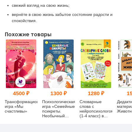
свежий взгляд на свою жизнь;
вернёте в свою жизнь забытое состояние радости и
спокойствия.
Похожие товары
4500 ₽
1300 ₽
1280 ₽
15
Трансформационная
Психологическая
Словарные
Дидакт
игра «Мы
игра «Семейные
слова с
матери
счастливы»
псикреты.
нейропсихологом
Животн
Необычный
(1-4 класс) в
способ узнать
ребусах и
друг друга»
картинках