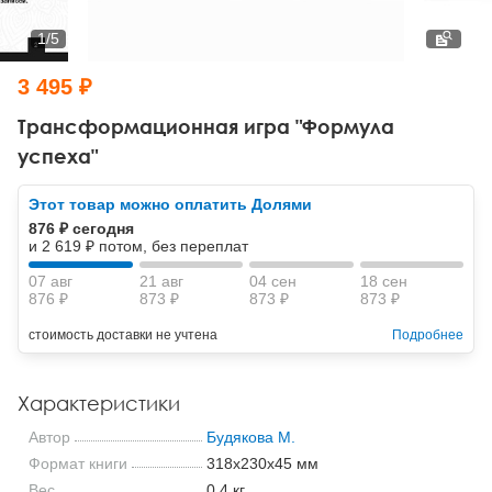
Тревожные расстройства, панические атаки
Психодрама
Психология труда и эргономика
Социальная и организационная психология
1
/
5
Сказкотерапия
Психофизиология
Учебная литература
3 495 ₽
Другие направления психотерапии
Социальная психология
Классический и юнгианский психоанализ
Трансформационная игра "Формула
успеха"
Классический, эриксоновский гипноз и НЛП
Этот товар можно оплатить Долями
НЛП
876 ₽ сегодня
и 2 619 ₽ потом, без переплат
07 авг
21 авг
04 сен
18 сен
876 ₽
873 ₽
873 ₽
873 ₽
стоимость доставки не учтена
Подробнее
Характеристики
Автор
Будякова М.
Формат книги
318x230x45 мм
Вес
0.4 кг