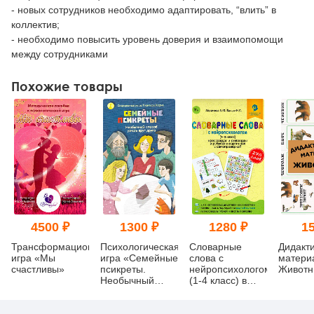
- новых сотрудников необходимо адаптировать, “влить” в
коллектив;
- необходимо повысить уровень доверия и взаимопомощи
между сотрудниками
Похожие товары
4500 ₽
1300 ₽
1280 ₽
15
Трансформационная
Психологическая
Словарные
Дидакт
игра «Мы
игра «Семейные
слова с
матери
счастливы»
псикреты.
нейропсихологом
Животн
Необычный
(1-4 класс) в
способ узнать
ребусах и
друг друга»
картинках