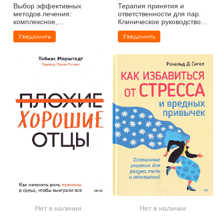
Выбор эффективных
Терапия принятия и
методов лечения:
ответственности для пар.
комплексное,
Клиническое руководство
систематическое
по использованию
Уведомить
Уведомить
руководство по лечению
осознанности, ценностей и
психических расстройств
схема-терапии для
восстановления
отношений
Нет в наличии
Нет в наличии