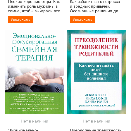
Плохие хорошие отцы. Как
Как избавиться от стресса
изменить роль мужчины в
и вредных привычек.
семье, чтобы выиграли все
Осознанные решения для
разума, тела и отношений
Уведомить
Уведомить
Нет в наличии
Нет в наличии
Эмоционально-
Преодоление тревожности