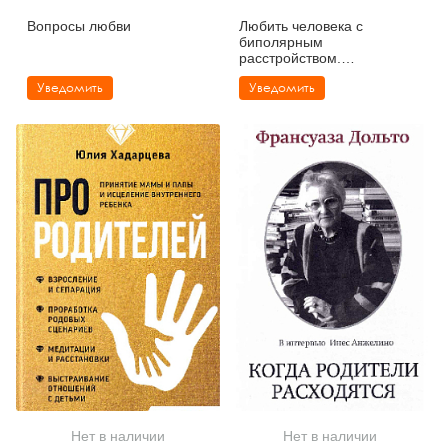
Вопросы любви
Любить человека с
биполярным
расстройством.
Практические советы для
Уведомить
Уведомить
помощи близкому
Нет в наличии
Нет в наличии