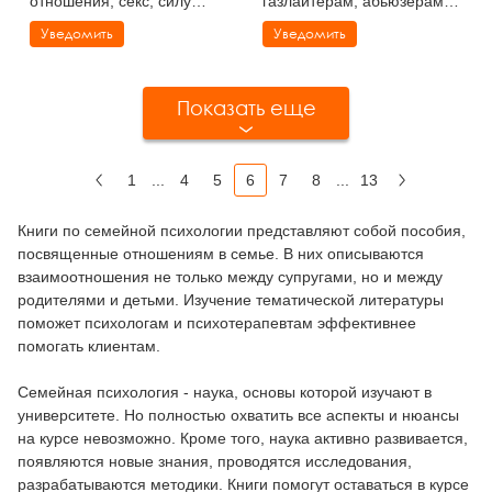
отношения, секс, силу
газлайтерам, абьюзерам,
(2023)
нарциссам
Уведомить
Уведомить
Показать еще
1
...
4
5
6
7
8
...
13
Назад
Вперед
Книги по семейной психологии представляют собой пособия,
посвященные отношениям в семье. В них описываются
взаимоотношения не только между супругами, но и между
родителями и детьми. Изучение тематической литературы
поможет психологам и психотерапевтам эффективнее
помогать клиентам.
Семейная психология - наука, основы которой изучают в
университете. Но полностью охватить все аспекты и нюансы
на курсе невозможно. Кроме того, наука активно развивается,
появляются новые знания, проводятся исследования,
разрабатываются методики. Книги помогут оставаться в курсе