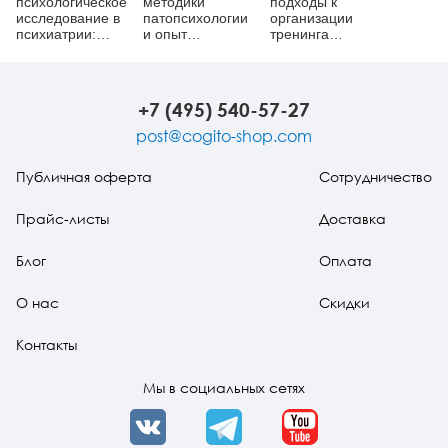
психологическое
методики
подходы к
исследование в
патопсихологии
организации
психиатрии:
и опыт
тренинга
Учебное
применения их
социальных
пособие
в клинике: В 2-х
навыков для
частях:
больных
Практическое
шизофренией
+7 (495) 540-57-27
руководство +
Стимульный
post@cogito-shop.com
материал
Публичная оферта
Сотрудничество
Прайс-листы
Доставка
Блог
Оплата
О нас
Скидки
Контакты
Мы в социальных сетях
VK
Telegram
YouTube