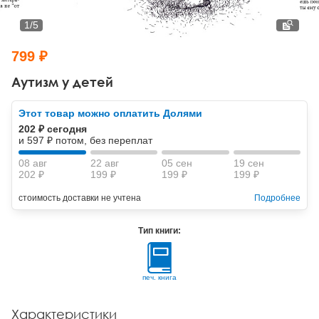
Тревожные расстройства, панические атаки
Психодрама
Психология труда и эргономика
Социальная и организационная психология
1
/
5
Сказкотерапия
Психофизиология
Учебная литература
799 ₽
Другие направления психотерапии
Социальная психология
Классический и юнгианский психоанализ
Аутизм у детей
Классический, эриксоновский гипноз и НЛП
Этот товар можно оплатить Долями
202 ₽ сегодня
НЛП
и 597 ₽ потом, без переплат
08 авг
22 авг
05 сен
19 сен
202 ₽
199 ₽
199 ₽
199 ₽
стоимость доставки не учтена
Подробнее
Тип книги:
печ. книга
Характеристики