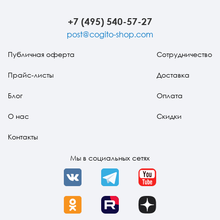
пособие
в клинике: В 2-х
навыков для
частях:
больных
Практическое
шизофренией
+7 (495) 540-57-27
руководство +
Стимульный
post@cogito-shop.com
материал
Публичная оферта
Сотрудничество
Прайс-листы
Доставка
Блог
Оплата
О нас
Скидки
Контакты
Мы в социальных сетях
VK
Telegram
YouTube
OK
Rutube
Dzen