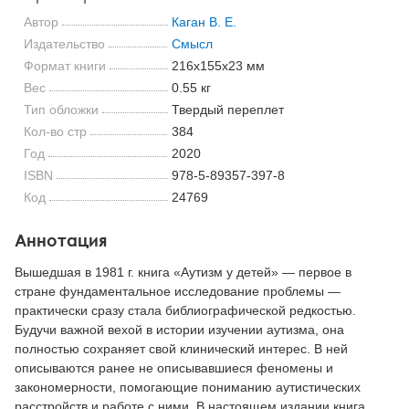
Автор
Каган В. Е.
Издательство
Смысл
Формат книги
216x155x23 мм
Вес
0.55 кг
Тип обложки
Твердый переплет
Кол-во стр
384
Год
2020
ISBN
978-5-89357-397-8
Код
24769
Аннотация
Вышедшая в 1981 г. книга «Аутизм у детей» — первое в
стране фундаментальное исследование проблемы —
практически сразу стала библиографической редкостью.
Будучи важной вехой в истории изучении аутизма, она
полностью сохраняет свой клинический интерес. В ней
описываются ранее не описывавшиеся феномены и
закономерности, помогающие пониманию аутистических
расстройств и работе с ними. В настоящем издании книга