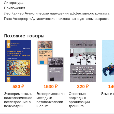
Литература
Приложения
Лео Каннер Аутистические нарушения аффективного контакта
Ганс Аспергер «Аутистические психопаты» в детском возрасте
Похожие товары
580 ₽
1530 ₽
320 ₽
14
Экспериментально-
Экспериментальные
Основные
Язык и 
психологическое
методики
подходы к
исследование в
патопсихологии
организации
психиатрии:
и опыт
тренинга
Учебное
применения их
социальных