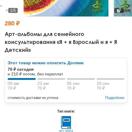
Тревожные расстройства, панические атаки
Психодрама
Психология труда и эргономика
Социальная и организационная психология
1
/
5
Сказкотерапия
Психофизиология
Учебная литература
280 ₽
Другие направления психотерапии
Социальная психология
Классический и юнгианский психоанализ
Арт-альбомы для семейного
консультирования «Я + я Взрослый и я + Я
Классический, эриксоновский гипноз и НЛП
Детский»
НЛП
Этот товар можно оплатить Долями
70 ₽ сегодня
и 210 ₽ потом, без переплат
09 авг
23 авг
06 сен
20 сен
70 ₽
70 ₽
70 ₽
70 ₽
стоимость доставки не учтена
Подробнее
Тип книги:
печ. книга