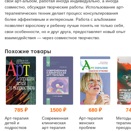
свой арт-альбом, работая иногда индивидуально, а иногда
совместно, обсуждая творческие работы. Использование арт-
терапевтических техник делает процесс консультирования
более эффективным и интересным. Работа с альбомами
позволяет взрослому и ребенку лучше понять не только себя,
свои особенности, но и друг друга, предоставляет новый опыт
взаимодействия — через совместное творчество.
Похожие товары
785 ₽
1500 ₽
680 ₽
74
Арт-терапия
Современная
Арт-терапия
Методы
детей и
клиническая
женских
терапии
подростков
арт-терапия
проблем
преодо