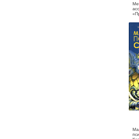
Ме
ас
«П
ши
за
Ма
пс