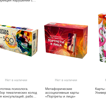
ррекция нарушений с
мощью ассоциативных
т
Нет в наличии
Нет в наличии
ртотека психолога.
Метафорические
Карты
бор тематических колод
ассоциативные карты
Униве
ля консультаций, работы
«Портреты и лица»
АК и для игр; 500 карт)