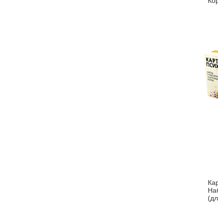
Ко
по
кар
Ка
На
(д
с М