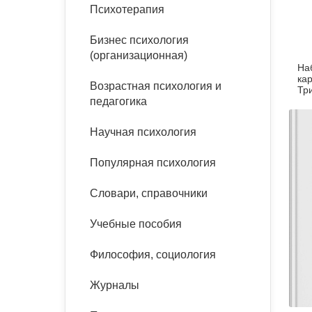
букинист
Психотерапия
Расстройства пищевого
Песочная терапия
Психология труда и
поведения
Психология развития
эргономика
Бизнес психология
Психодрама
(организационная)
На
Тревожные расстройства,
Социальная и
Психофизиология
карточе
панические атаки
организационная психология
Возрастная психология и
Сказкотерапия
Тр
педагогика
Социальная психология
Учебная литература
Другие направления
Научная психология
психотерапии
Классический и юнгианский
психоанализ
Популярная психология
Классический, эриксоновский
гипноз и НЛП
Словари, справочники
НЛП
Учебные пособия
Философия, социология
Журналы