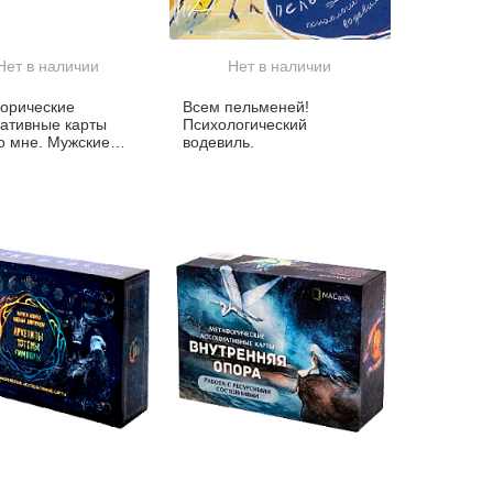
Нет в наличии
Нет в наличии
орические
Всем пельменей!
ативные карты
Психологический
о мне. Мужские
водевиль.
ы»