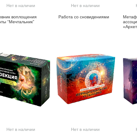
Нет в наличии
Нет в наличии
евник воплощения
Работа со сновидениями
Метаф
чты “Мечтальник”
ассоци
«Архет
Симво
Нет в наличии
Нет в наличии