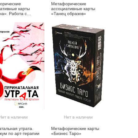
орические
Метафорические
ативные карты
ассоциативные карты
а». Работа с
«Танец образов»
тическими
иваниями.
Нет в наличии
Нет в наличии
тальная утрата.
Метафорические карты
кум по арт-терапии
«Бизнес Таро»