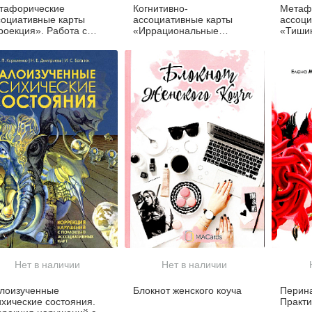
тафорические
Когнитивно-
Метаф
социативные карты
ассоциативные карты
ассоци
роекция». Работа с
«Иррациональные
«Тишин
роким спектром
установки»
травма
просов.
переж
Нет в наличии
Нет в наличии
лоизученные
Блокнот женского коуча
Перина
ихические состояния.
Практи