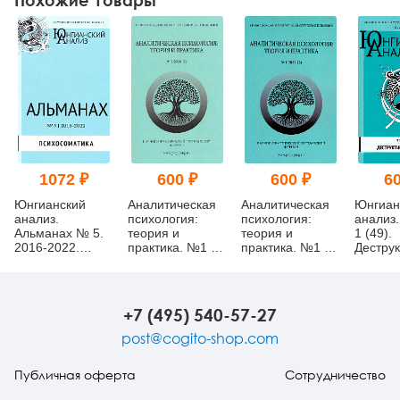
Похожие товары
1072 ₽
600 ₽
600 ₽
60
Юнгианский
Аналитическая
Аналитическая
Юнгиан
анализ.
психология:
психология:
анализ.
Альманах № 5.
теория и
теория и
1 (49).
2016-2022.
практика. №1 (1)
практика. №1 (2)
Деструк
Психосоматика
2020
2021
и ее с
+7 (495) 540-57-27
post@cogito-shop.com
Публичная оферта
Сотрудничество