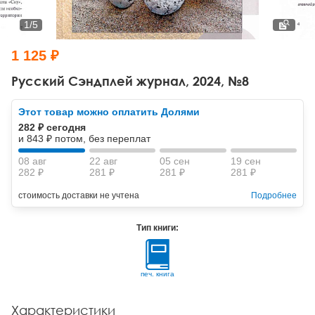
Тревожные расстройства, панические атаки
Психодрама
Психология труда и эргономика
Социальная и организационная психология
1
/
5
Сказкотерапия
Психофизиология
Учебная литература
1 125 ₽
Другие направления психотерапии
Социальная психология
Классический и юнгианский психоанализ
Русский Сэндплей журнал, 2024, №8
Классический, эриксоновский гипноз и НЛП
Этот товар можно оплатить Долями
282 ₽ сегодня
НЛП
и 843 ₽ потом, без переплат
08 авг
22 авг
05 сен
19 сен
282 ₽
281 ₽
281 ₽
281 ₽
стоимость доставки не учтена
Подробнее
Тип книги:
печ. книга
Характеристики