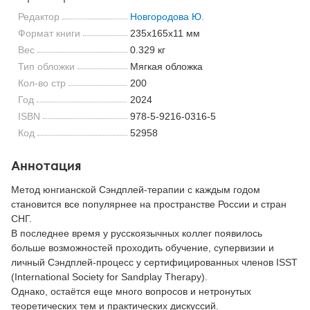
Редактор
Новгородова Ю.
Формат книги
235x165x11 мм
Вес
0.329 кг
Тип обложки
Мягкая обложка
Кол-во стр
200
Год
2024
ISBN
978-5-9216-0316-5
Код
52958
Аннотация
Метод юнгианской Сэндплей-терапии с каждым годом
становится все популярнее на пространстве России и стран
СНГ.
В последнее время у русскоязычных коллег появилось
больше возможностей проходить обучение, супервизии и
личный Сэндплей-процесс у сертифицированных членов ISST
(International Society for Sandplay Therapy).
Однако, остаётся еще много вопросов и нетронутых
теоретических тем и практических дискуссий.