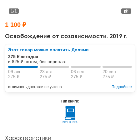
Тревожные расстройства, панические атаки
Психодрама
Психология труда и эргономика
Социальная и организационная психология
1
/
1
Сказкотерапия
Психофизиология
Учебная литература
1 100 ₽
Другие направления психотерапии
Социальная психология
Классический и юнгианский психоанализ
Освобождение от созависимости. 2019 г.
Классический, эриксоновский гипноз и НЛП
Этот товар можно оплатить Долями
275 ₽ сегодня
НЛП
и 825 ₽ потом, без переплат
09 авг
23 авг
06 сен
20 сен
275 ₽
275 ₽
275 ₽
275 ₽
стоимость доставки не учтена
Подробнее
Тип книги:
печ. книга
Характеристики