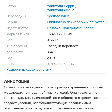
Автор
Уайнхолд Берри
,
Уайнхолд Дженей
Переводчик
Чеславская А.
Серия
Библиотека психологии и психотерапи
Издательство
Независимая фирма "Класс"
Формат книги
153x217x20 мм
Вес
0.56 кг
Тип обложки
Твердый переплет
Кол-во стр
364
Год
2019
ISBN
978-5-86375-247-1
Развернуть характеристики
Код
10964
Аннотация
Созависимость - одна из самых распространенных проблем,
мешающих полноценной жизни людей. Она касается не
только отдельных личностей, но и общества в целом, которое
создает условия, благоприятствующие созависимым
отношениям и их передаче из поколения в поколение.