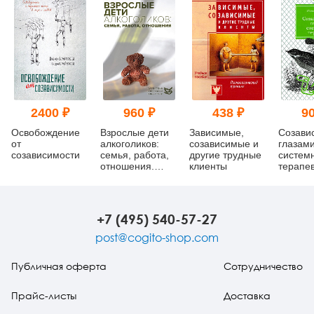
2400 ₽
960 ₽
438 ₽
90
Освобождение
Взрослые дети
Зависимые,
Созави
от
алкоголиков:
созависимые и
глазам
созависимости
семья, работа,
другие трудные
систем
отношения.
клиенты
терапе
Полный
справочник ВДА
+7 (495) 540-57-27
post@cogito-shop.com
Публичная оферта
Сотрудничество
Прайс-листы
Доставка