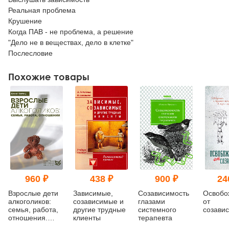
Реальная проблема
Крушение
Когда ПАВ - не проблема, а решение
"Дело не в веществах, дело в клетке"
Послесловие
Похожие товары
960 ₽
438 ₽
900 ₽
24
Взрослые дети
Зависимые,
Созависимость
Освобо
алкоголиков:
созависимые и
глазами
от
семья, работа,
другие трудные
системного
созави
отношения.
клиенты
терапевта
Полный