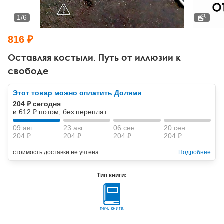
Тревожные расстройства, панические атаки
Психодрама
Психология труда и эргономика
Социальная и организационная психология
1
/
6
Сказкотерапия
Психофизиология
Учебная литература
816 ₽
Другие направления психотерапии
Социальная психология
Классический и юнгианский психоанализ
Оставляя костыли. Путь от иллюзии к
свободе
Классический, эриксоновский гипноз и НЛП
Этот товар можно оплатить Долями
НЛП
204 ₽ сегодня
и 612 ₽ потом, без переплат
09 авг
23 авг
06 сен
20 сен
204 ₽
204 ₽
204 ₽
204 ₽
стоимость доставки не учтена
Подробнее
Тип книги:
печ. книга