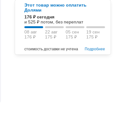
Этот товар можно оплатить
Долями
176 ₽ сегодня
и 525 ₽ потом, без переплат
08 авг
22 авг
05 сен
19 сен
176 ₽
175 ₽
175 ₽
175 ₽
стоимость доставки не учтена
Подробнее