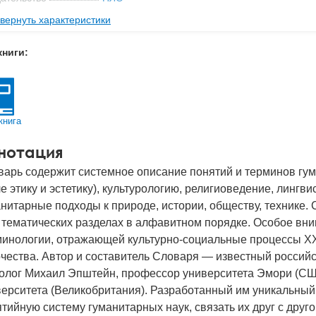
вернуть характеристики
мат книги
173x245x32 мм
с
0.952 кг
книги:
 обложки
Твердый переплет
-во стр
616
2017
книга
BN
978-5-4448-0632-6
нотация
д
22532
варь содержит системное описание понятий и терминов гу
е этику и эстетику), культурологию, религиоведение, лингви
нитарные подходы к природе, истории, обществу, технике. 
 тематических разделах в алфавитном порядке. Особое вн
минологии, отражающей культурно-социальные процессы XXI
чества. Автор и составитель Словаря — известный российс
олог Михаил Эпштейн, профессор университета Эмори (СШ
ерситета (Великобритания). Разработанный им уникальный
тийную систему гуманитарных наук, связать их друг с друг