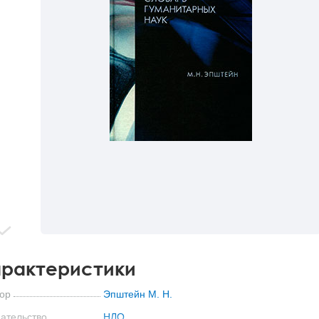
рактеристики
ор
Эпштейн М. Н.
ательство
НЛО