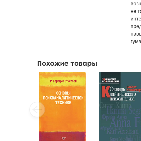
возн
не т
инте
пре
навы
гума
Похожие товары