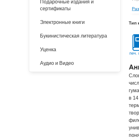
Подарочные издания и
сертификаты
Раз
Фор
Ве
Электронные книги
Тип 
Тип
Букинистическая литература
Кол
Год
Уценка
печ. 
IS
Аудио и Видео
Ан
Ко
Сло
числ
гума
в 14
тер
твор
фил
унив
поня