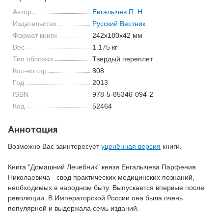
Автор
Енгалычев П. Н.
Издательство
Русский Вестник
Формат книги
242x180x42 мм
Вес
1.175 кг
Тип обложки
Твердый переплет
Кол-во стр
808
Год
2013
ISBN
978-5-85346-094-2
Код
52464
Аннотация
Возможно Вас заинтересует
уценённая версия
книги.
Книга "Домашний Лечебник" князя Енгалычева Парфения
Николаевича - свод практических медицинских познаний,
необходимых в народном быту. Выпускается впервые после
революции. В Императорской России она была очень
популярной и выдержала семь изданий.