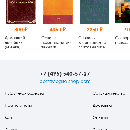
800 ₽
4950 ₽
2250 ₽
21
Домашний
Основы
Словарь
Словар
лечебник
психоаналитической
кляйнианского
психоа
(уценка)
техники
психоанализа
+7 (495) 540-57-27
post@cogito-shop.com
Публичная оферта
Сотрудничество
Прайс-листы
Доставка
Блог
Оплата
О нас
Скидки