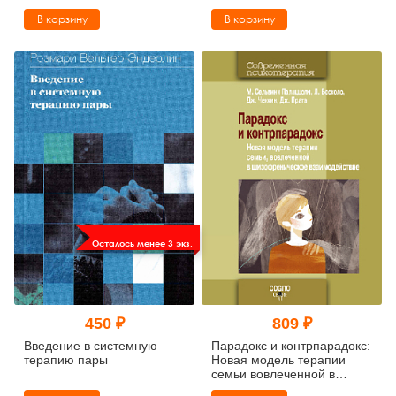
подходы, приемы и
клиническая практика.
В корзину
В корзину
техники
Новое издание
Осталось менее 3 экз.
450 ₽
809 ₽
Введение в системную
Парадокс и контрпарадокс:
терапию пары
Новая модель терапии
семьи вовлеченной в
шизофреническое