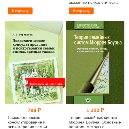
оказанию психологической
помощи детям, лишенным
В корзину
В корзину
родительского
попечительства
Осталось менее 3 экз.
788 ₽
1 320 ₽
Психологическое
Теория семейных систем
консультирование и
Мюррея Боуэна: Основные
психотерапия семьи:
понятия, методы и