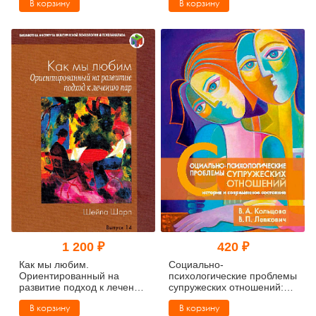
В корзину
В корзину
взаимодействие
1 200 ₽
420 ₽
Как мы любим.
Социально-
Ориентированный на
психологические проблемы
развитие подход к лечению
супружеских отношений:
пар
история и современное
В корзину
В корзину
состояние