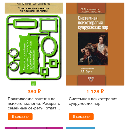
380 ₽
1 128 ₽
Практические занятия по
Системная психотерапия
психогенеалогии. Раскрыть
супружеских пар
семейные секреты, отдать
долги предкам, выбрать
В корзину
В корзину
свою собственную жизнь