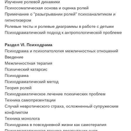
Изучение ролевой динамики
Психосоматическая основа и оценка ролей
Примечание о "разыгрывании ролей" психоаналитиком и
гипнотизером
Ролевые тесты и ролевые диаграммы в работе с детьми
Психодраматический подход к антропологической проблеме
Раздел VI. Психодрама
Психодрама и психопатология межличностных отношений
Введение
Межличностная терапия
Психический катарсис
Психодрама
Психодраматический метод
Теория ролей
Психодраматическое лечение психических проблем
Техника самопрезентации
Случай невротического страха, осложненный супружеским
конфликтом
Техника монолога
Психодрама в повседневной жизни как самотерапия
Психодраматическая техника презентации снов