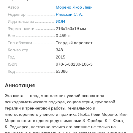
Автор
Морено Якоб Леви
Редактор
Римский С. А.
Издательство
ИОИ
Формат книги
216x153x19 мм
Вес
0.459 кг
Тип обложки
Твердый переплет
Кол-во стр
348
Год
2015
ISBN
978-5-88230-106-3
Код
53386
Аннотация
Эта книга — плод многолетних усилий основателя
психодраматического подхода, социометрии, групповой
терапии и тренинговой работы, гениального и
многостороннего ученого и практика Якоба Леви Морено. Имя
Морено стоит в одном ряду с именами 3. Фрейда, К.Г. Юнга,
К. Роджерса, настолько велико его влияние не только на