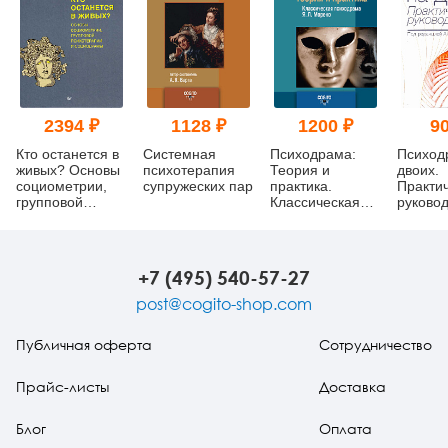
2394 ₽
1128 ₽
1200 ₽
90
Кто останется в
Системная
Психодрама:
Психод
живых? Основы
психотерапия
Теория и
двоих.
социометрии,
супружеских пар
практика.
Практи
групповой
Классическая
руковод
психотерапии и
психодрама Я.
социодрамы
Л. Морено
+7 (495) 540-57-27
post@cogito-shop.com
Публичная оферта
Сотрудничество
Прайс-листы
Доставка
Блог
Оплата