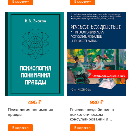
В корзину
В корзину
экспертиза в судебно-
следственной практике.
Учебное пособие
Осталось менее 3 экз.
495 ₽
980 ₽
Психология понимания
Речевое воздействие в
правды
психологическом
консультировании и
психотерапии: Учебно-
В корзину
В корзину
практическое пособие для