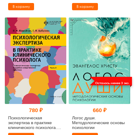
руководство для
Рубинштейна
В корзину
В корзину
психоаналитиков,
психоаналитически-
ориентированных
психологов и
психотерапевтов
Осталось менее 3 экз.
780 ₽
660 ₽
Психологическая
Логос души.
экспертиза в практике
Методологические основы
клинического психолога.
психологии
Часть 2. Психологическая