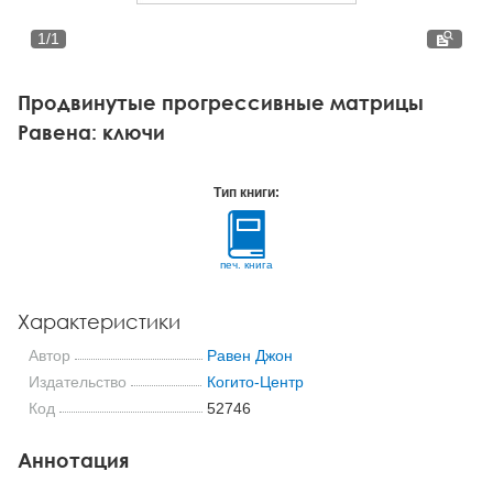
Тревожные расстройства, панические атаки
Психодрама
Психология труда и эргономика
Социальная и организационная психология
1
/
1
Сказкотерапия
Психофизиология
Учебная литература
Продвинутые прогрессивные матрицы
Другие направления психотерапии
Социальная психология
Классический и юнгианский психоанализ
Равена: ключи
Классический, эриксоновский гипноз и НЛП
Тип книги:
НЛП
печ. книга
Характеристики
Автор
Равен Джон
Издательство
Когито-Центр
Код
52746
Аннотация