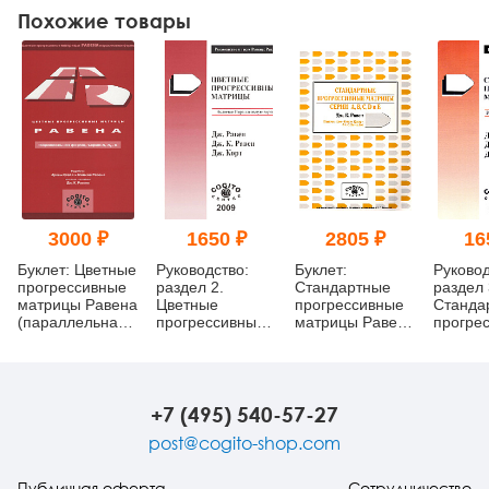
Похожие товары
3000 ₽
1650 ₽
2805 ₽
16
Буклет: Цветные
Руководство:
Буклет:
Руковод
прогрессивные
раздел 2.
Стандартные
раздел 
матрицы Равена
Цветные
прогрессивные
Станда
(параллельная
прогрессивные
матрицы Равена
прогре
форма, серии A,
матрицы Равена
(классическая
матриц
Ab, B)
форма, серии A,
B, C, D, E)
+7 (495) 540-57-27
post@cogito-shop.com
Публичная оферта
Сотрудничество