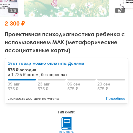
Тревожные расстройства, панические атаки
Психодрама
Психология труда и эргономика
Социальная и организационная психология
1
/
6
Сказкотерапия
Психофизиология
Учебная литература
2 300 ₽
Другие направления психотерапии
Социальная психология
Классический и юнгианский психоанализ
Проективная психодиагностика ребенка с
использованием МАК (метафорические
Классический, эриксоновский гипноз и НЛП
ассоциативные карты)
НЛП
Этот товар можно оплатить Долями
575 ₽ сегодня
и 1 725 ₽ потом, без переплат
09 авг
23 авг
06 сен
20 сен
575 ₽
575 ₽
575 ₽
575 ₽
стоимость доставки не учтена
Подробнее
Тип книги:
печ. книга