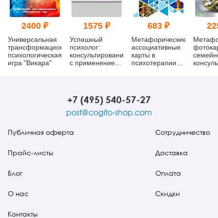
2400 ₽
1575 ₽
683 ₽
22
Универсальная
Успешный
Метафорические
Метафо
трансформационная
психолог:
ассоциативные
фотока
психологическая
консультирование
карты в
семейн
игра "Викара"
с применением
психотерапии
консуль
метафорических
тревожно-
Практи
карт
фобических
руковод
расстройств:
преодо
алгоритмы,
семейн
+7 (495) 540-57-27
техники, схемы
кризис
post@cogito-shop.com
Публичная оферта
Сотрудничество
Прайс-листы
Доставка
Блог
Оплата
О нас
Скидки
Контакты