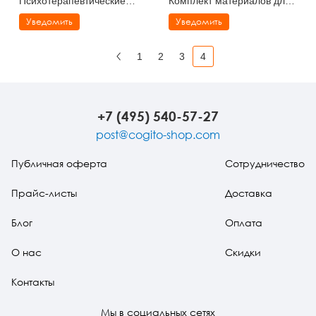
Психотерапевтические
Комплект материалов для
истории для детей
работы с детьми старшего
Уведомить
Уведомить
дошкольного и младшего
школьного возраста
1
2
3
4
Назад
+7 (495) 540-57-27
post@cogito-shop.com
Публичная оферта
Сотрудничество
Прайс-листы
Доставка
Блог
Оплата
О нас
Скидки
Контакты
Мы в социальных сетях