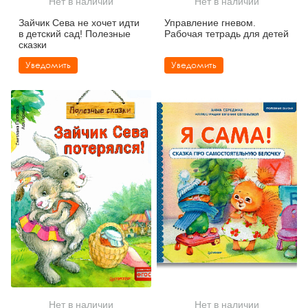
Нет в наличии
Нет в наличии
Тревожные расстройства, панические атаки
Психодрама
Психология труда и эргономика
Социальная и организационная психология
Зайчик Сева не хочет идти
Управление гневом.
в детский сад! Полезные
Рабочая тетрадь для детей
Сказкотерапия
Психофизиология
Учебная литература
сказки
Уведомить
Уведомить
Другие направления психотерапии
Социальная психология
Классический и юнгианский психоанализ
Классический, эриксоновский гипноз и НЛП
НЛП
Нет в наличии
Нет в наличии